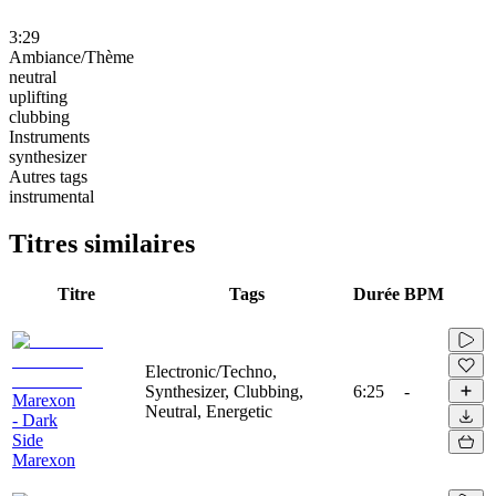
3:29
Ambiance/Thème
neutral
uplifting
clubbing
Instruments
synthesizer
Autres tags
instrumental
Titres similaires
Titre
Tags
Durée
BPM
Electronic/Techno,
Synthesizer, Clubbing,
6:25
-
Marexon
Neutral, Energetic
- Dark
Side
Marexon