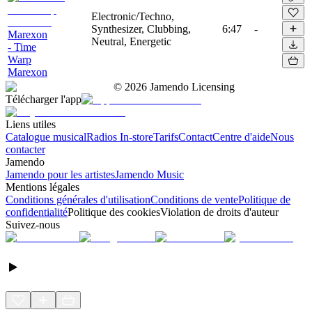
Electronic/Techno,
Synthesizer, Clubbing,
6:47
-
Marexon
Neutral, Energetic
- Time
Warp
Marexon
©
2026
Jamendo Licensing
Télécharger l'app
Liens utiles
Catalogue musical
Radios In-store
Tarifs
Contact
Centre d'aide
Nous
contacter
Jamendo
Jamendo pour les artistes
Jamendo Music
Mentions légales
Conditions générales d'utilisation
Conditions de vente
Politique de
confidentialité
Politique des cookies
Violation de droits d'auteur
Suivez-nous