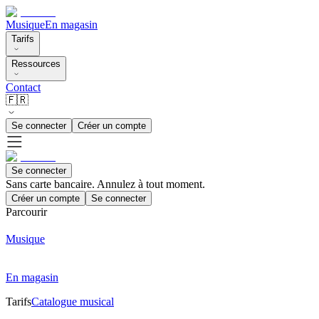
Musique
En magasin
Tarifs
Ressources
Contact
🇫🇷
Se connecter
Créer un compte
Se connecter
Sans carte bancaire. Annulez à tout moment.
Créer un compte
Se connecter
Parcourir
Musique
En magasin
Tarifs
Catalogue musical