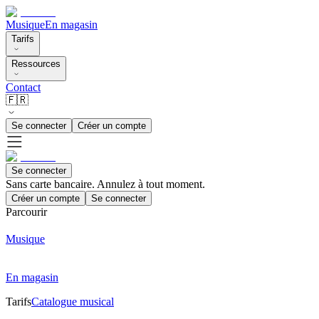
Musique
En magasin
Tarifs
Ressources
Contact
🇫🇷
Se connecter
Créer un compte
Se connecter
Sans carte bancaire. Annulez à tout moment.
Créer un compte
Se connecter
Parcourir
Musique
En magasin
Tarifs
Catalogue musical