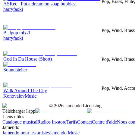
Pop, Brass, Flute
ASRec_ Put a dream on soap bubbles
harryfaoki
Pop, Wind, Brass
B_Jpop mix-1
harryfaoki
God In Da House (Short)
Pop, Wind, Brass
Soundatelier
Pop, Wind, Accor
Walk Around The City
KonovalovMusic
©
2026
Jamendo Licensing
Télécharger l'app
Liens utiles
Catalogue musical
Radios In-store
Tarifs
Contact
Centre d'aide
Nous con
Jamendo
Jamendo pour les artistes
Jamendo Music