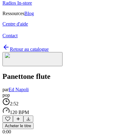
Radios In-store
Ressources
Blog
Centre d'aide
Contact
Retour au catalogue
Panettone flute
par
Ed Napoli
pop
2:52
120 BPM
Acheter le titre
0:00