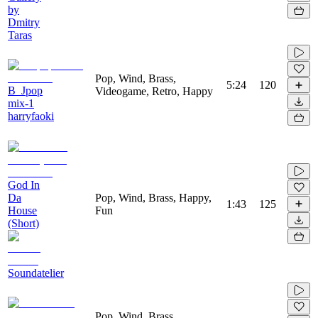
by
Dmitry
Taras
Pop, Wind, Brass,
5:24
120
B_Jpop
Videogame, Retro, Happy
mix-1
harryfaoki
God In
Da
Pop, Wind, Brass, Happy,
1:43
125
House
Fun
(Short)
Soundatelier
Pop, Wind, Brass,