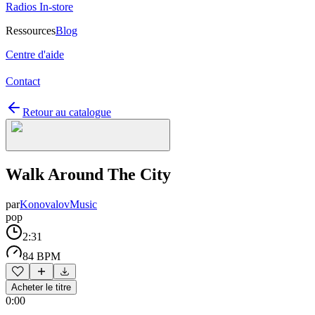
Radios In-store
Ressources
Blog
Centre d'aide
Contact
Retour au catalogue
Walk Around The City
par
KonovalovMusic
pop
2:31
84 BPM
Acheter le titre
0:00