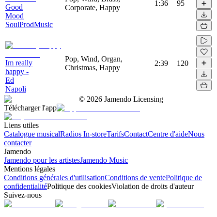
1:36
95
Good
Corporate, Happy
Mood
SoulProdMusic
Pop, Wind, Organ,
Im really
2:39
120
Christmas, Happy
happy -
Ed
Napoli
©
2026
Jamendo Licensing
Télécharger l'app
Liens utiles
Catalogue musical
Radios In-store
Tarifs
Contact
Centre d'aide
Nous
contacter
Jamendo
Jamendo pour les artistes
Jamendo Music
Mentions légales
Conditions générales d'utilisation
Conditions de vente
Politique de
confidentialité
Politique des cookies
Violation de droits d'auteur
Suivez-nous