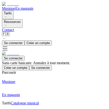
Musique
En magasin
Tarifs
Ressources
Contact
🇫🇷
Se connecter
Créer un compte
Se connecter
Sans carte bancaire. Annulez à tout moment.
Créer un compte
Se connecter
Parcourir
Musique
En magasin
Tarifs
Catalogue musical