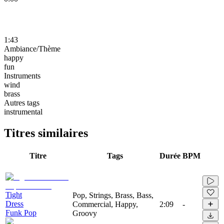
1:43
Ambiance/Thème
happy
fun
Instruments
wind
brass
Autres tags
instrumental
Titres similaires
Titre
Tags
Durée
BPM
Tight
Pop, Strings, Brass, Bass,
Dress
Commercial, Happy,
2:09
-
Funk Pop
Groovy