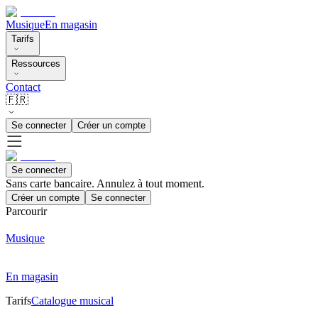
Musique
En magasin
Tarifs
Ressources
Contact
🇫🇷
Se connecter
Créer un compte
Se connecter
Sans carte bancaire. Annulez à tout moment.
Créer un compte
Se connecter
Parcourir
Musique
En magasin
Tarifs
Catalogue musical