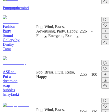
Pumpupthemind
Fashion
Pop, Wind, Brass,
Party
Advertising, Party, Happy,
2:26
-
Sound
Funny, Energetic, Exciting
Gallery by
Dmitry
Taras
ASRec_
Pop, Brass, Flute, Retro,
2:55
100
Put a
Happy
dream on
soap
bubbles
harryfaoki
Pop, Wind, Brass,
5:24
120