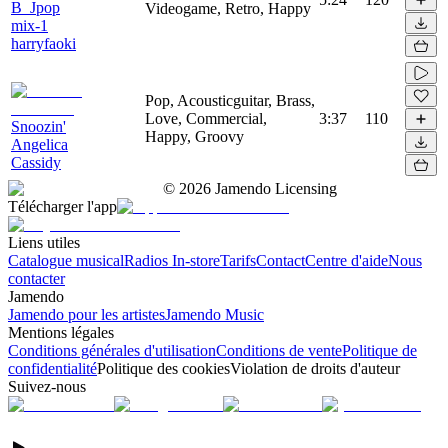
B_Jpop
Videogame, Retro, Happy
mix-1
harryfaoki
Pop, Acousticguitar, Brass,
Love, Commercial,
3:37
110
Snoozin'
Happy, Groovy
Angelica
Cassidy
©
2026
Jamendo Licensing
Télécharger l'app
Liens utiles
Catalogue musical
Radios In-store
Tarifs
Contact
Centre d'aide
Nous
contacter
Jamendo
Jamendo pour les artistes
Jamendo Music
Mentions légales
Conditions générales d'utilisation
Conditions de vente
Politique de
confidentialité
Politique des cookies
Violation de droits d'auteur
Suivez-nous