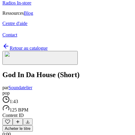
Radios In-store
Ressources
Blog
Centre d'aide
Contact
Retour au catalogue
God In Da House (Short)
par
Soundatelier
pop
1:43
125 BPM
Content ID
Acheter le titre
0:00