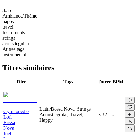
3:35
Ambiance/Thème
happy
travel
Instruments
strings
acousticguitar
Autres tags
instrumental
Titres similaires
Titre
Tags
Durée
BPM
Latin/Bossa Nova, Strings,
Gymnopedie
Acousticguitar, Travel,
3:32
-
Lofi
Happy
Bossa
Nova
Joel