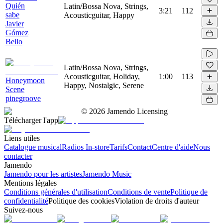
Quién
Latin/Bossa Nova, Strings,
3:21
112
sabe
Acousticguitar, Happy
Javier
Gómez
Bello
Latin/Bossa Nova, Strings,
Acousticguitar, Holiday,
1:00
113
Honeymoon
Happy, Nostalgic, Serene
Scene
pinegroove
©
2026
Jamendo Licensing
Télécharger l'app
Liens utiles
Catalogue musical
Radios In-store
Tarifs
Contact
Centre d'aide
Nous
contacter
Jamendo
Jamendo pour les artistes
Jamendo Music
Mentions légales
Conditions générales d'utilisation
Conditions de vente
Politique de
confidentialité
Politique des cookies
Violation de droits d'auteur
Suivez-nous