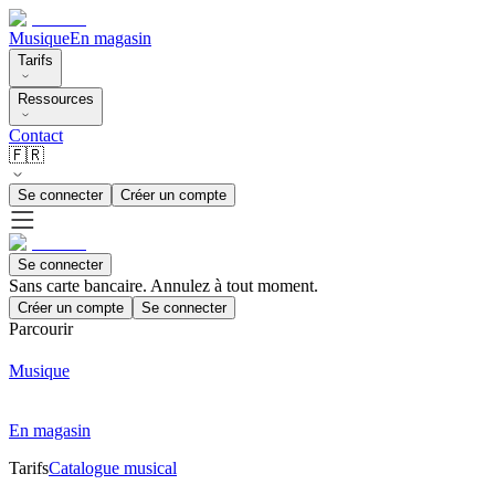
Musique
En magasin
Tarifs
Ressources
Contact
🇫🇷
Se connecter
Créer un compte
Se connecter
Sans carte bancaire. Annulez à tout moment.
Créer un compte
Se connecter
Parcourir
Musique
En magasin
Tarifs
Catalogue musical