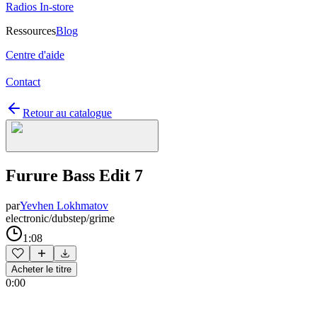
Radios In-store
Ressources
Blog
Centre d'aide
Contact
Retour au catalogue
Furure Bass Edit 7
par
Yevhen Lokhmatov
electronic/dubstep/grime
1:08
Acheter le titre
0:00