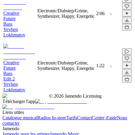
Electronic/Dubstep/Grime,
Creative
2:06
-
Synthesizer, Happy, Energetic
Future
Bass
Yevhen
Lokhmatov
Creative
Electronic/Dubstep/Grime,
1:22
-
Future
Synthesizer, Happy, Energetic
Bass
Edit 2
Yevhen
Lokhmatov
©
2026
Jamendo Licensing
Télécharger l'app
Liens utiles
Catalogue musical
Radios In-store
Tarifs
Contact
Centre d'aide
Nous
contacter
Jamendo
Jamendo pour les artistes
Jamendo Music