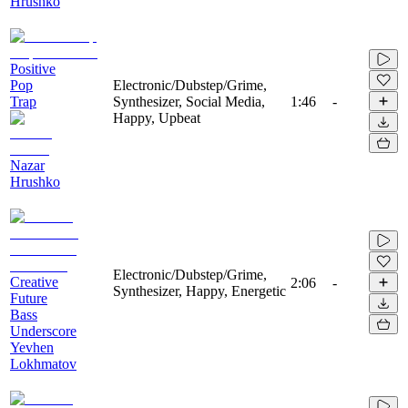
Hrushko
Positive
Pop
Electronic/Dubstep/Grime,
Trap
Synthesizer, Social Media,
1:46
-
Happy, Upbeat
Nazar
Hrushko
Electronic/Dubstep/Grime,
Creative
2:06
-
Synthesizer, Happy, Energetic
Future
Bass
Underscore
Yevhen
Lokhmatov