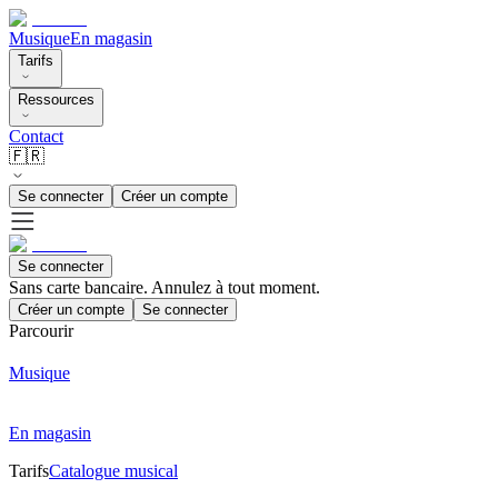
Musique
En magasin
Tarifs
Ressources
Contact
🇫🇷
Se connecter
Créer un compte
Se connecter
Sans carte bancaire. Annulez à tout moment.
Créer un compte
Se connecter
Parcourir
Musique
En magasin
Tarifs
Catalogue musical