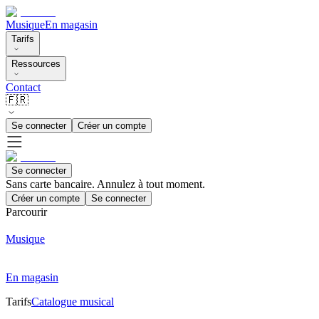
Musique
En magasin
Tarifs
Ressources
Contact
🇫🇷
Se connecter
Créer un compte
Se connecter
Sans carte bancaire. Annulez à tout moment.
Créer un compte
Se connecter
Parcourir
Musique
En magasin
Tarifs
Catalogue musical