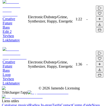
Electronic/Dubstep/Grime,
Creative
1:22
-
Synthesizer, Happy, Energetic
Future
Bass
Edit 2
Yevhen
Lokhmatov
Creative
Electronic/Dubstep/Grime,
1:36
-
Future
Synthesizer, Happy, Energetic
Bass
Loop
Yevhen
Lokhmatov
©
2026
Jamendo Licensing
Télécharger l'app
Liens utiles
Catalogue musical
Radios In-store
Tarifs
Contact
Centre d'aide
Nous