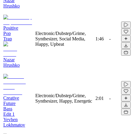
Nazar
Hrushko
Positive
Pop
Electronic/Dubstep/Grime,
Trap
Synthesizer, Social Media,
1:46
-
Happy, Upbeat
Nazar
Hrushko
Electronic/Dubstep/Grime,
Creative
2:01
-
Synthesizer, Happy, Energetic
Future
Bass
Edit 1
Yevhen
Lokhmatov