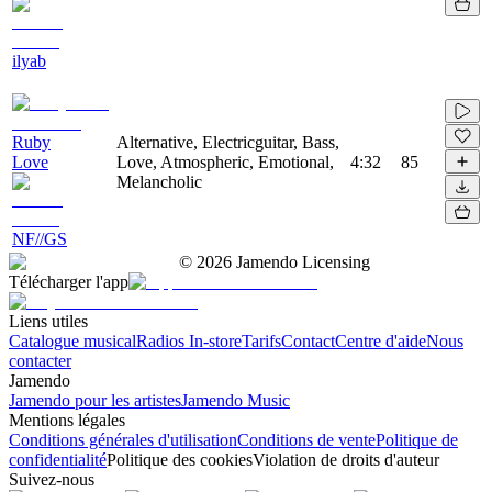
ilyab
Ruby
Alternative, Electricguitar, Bass,
Love
Love, Atmospheric, Emotional,
4:32
85
Melancholic
NF//GS
©
2026
Jamendo Licensing
Télécharger l'app
Liens utiles
Catalogue musical
Radios In-store
Tarifs
Contact
Centre d'aide
Nous
contacter
Jamendo
Jamendo pour les artistes
Jamendo Music
Mentions légales
Conditions générales d'utilisation
Conditions de vente
Politique de
confidentialité
Politique des cookies
Violation de droits d'auteur
Suivez-nous