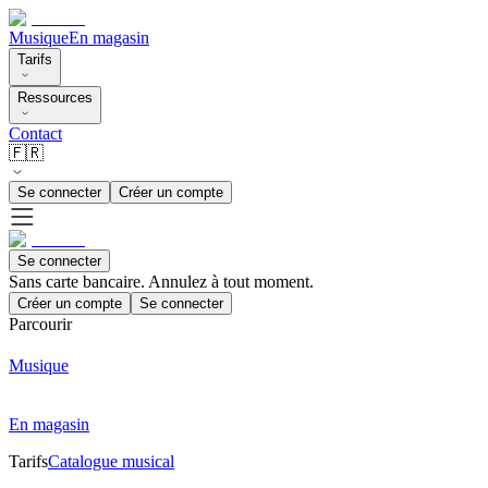
Musique
En magasin
Tarifs
Ressources
Contact
🇫🇷
Se connecter
Créer un compte
Se connecter
Sans carte bancaire. Annulez à tout moment.
Créer un compte
Se connecter
Parcourir
Musique
En magasin
Tarifs
Catalogue musical