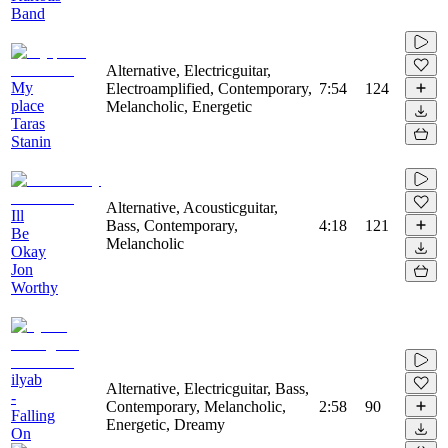
Band
Alternative, Electricguitar,
My
Electroamplified, Contemporary,
7:54
124
place
Melancholic, Energetic
Taras
Stanin
Alternative, Acousticguitar,
Ill
Bass, Contemporary,
4:18
121
Be
Melancholic
Okay
Jon
Worthy
ilyab
Alternative, Electricguitar, Bass,
-
Contemporary, Melancholic,
2:58
90
Falling
Energetic, Dreamy
On