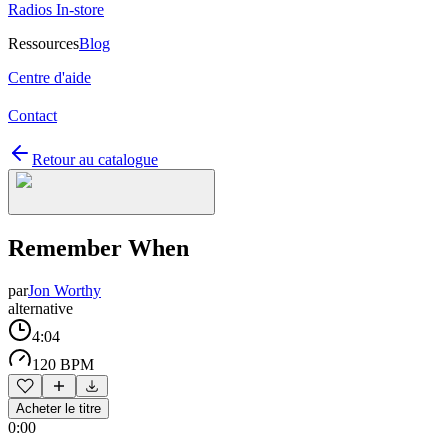
Radios In-store
Ressources
Blog
Centre d'aide
Contact
Retour au catalogue
Remember When
par
Jon Worthy
alternative
4:04
120 BPM
Acheter le titre
0:00