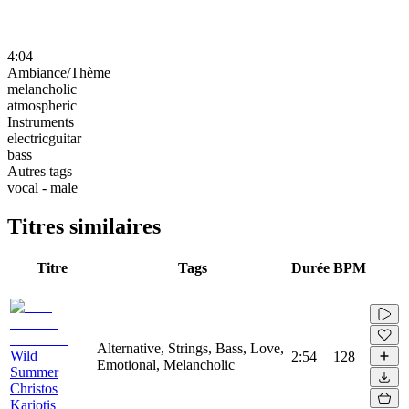
4:04
Ambiance/Thème
melancholic
atmospheric
Instruments
electricguitar
bass
Autres tags
vocal - male
Titres similaires
Titre
Tags
Durée
BPM
Alternative, Strings, Bass, Love,
Wild
2:54
128
Emotional, Melancholic
Summer
Christos
Kariotis