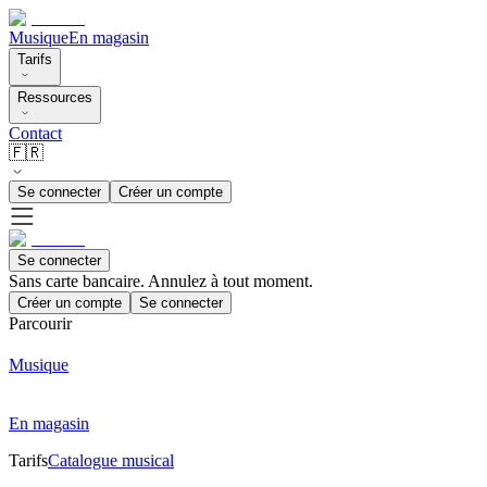
Musique
En magasin
Tarifs
Ressources
Contact
🇫🇷
Se connecter
Créer un compte
Se connecter
Sans carte bancaire. Annulez à tout moment.
Créer un compte
Se connecter
Parcourir
Musique
En magasin
Tarifs
Catalogue musical