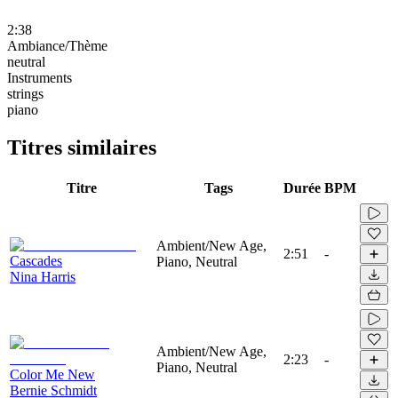
2:38
Ambiance/Thème
neutral
Instruments
strings
piano
Titres similaires
Titre
Tags
Durée
BPM
Ambient/New Age,
2:51
-
Cascades
Piano, Neutral
Nina Harris
Ambient/New Age,
2:23
-
Piano, Neutral
Color Me New
Bernie Schmidt