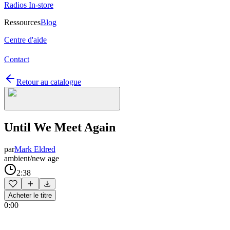
Radios In-store
Ressources
Blog
Centre d'aide
Contact
Retour au catalogue
Until We Meet Again
par
Mark Eldred
ambient/new age
2:38
Acheter le titre
0:00