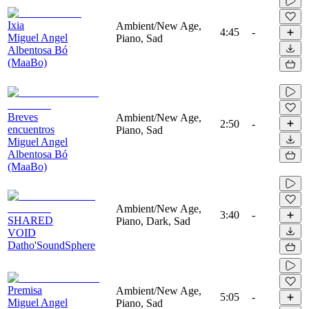
Ixia
Ambient/New Age,
4:45
-
Miguel Angel
Piano, Sad
Albentosa Bó
(MaaBo)
Breves
Ambient/New Age,
2:50
-
encuentros
Piano, Sad
Miguel Angel
Albentosa Bó
(MaaBo)
Ambient/New Age,
3:40
-
SHARED
Piano, Dark, Sad
VOID
Datho'SoundSphere
Premisa
Ambient/New Age,
5:05
-
Miguel Angel
Piano, Sad