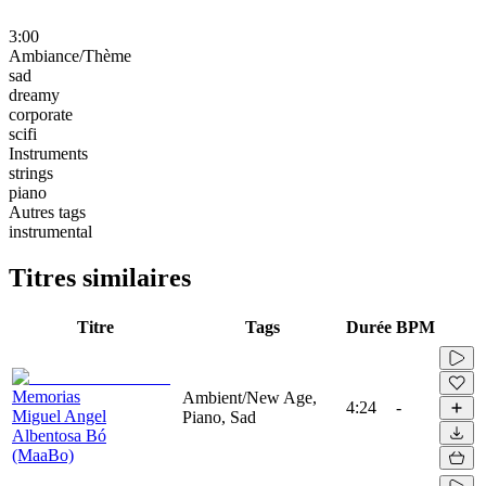
3:00
Ambiance/Thème
sad
dreamy
corporate
scifi
Instruments
strings
piano
Autres tags
instrumental
Titres similaires
Titre
Tags
Durée
BPM
Memorias
Ambient/New Age,
4:24
-
Miguel Angel
Piano, Sad
Albentosa Bó
(MaaBo)