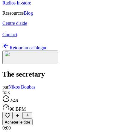
Radios In-store
Ressources
Blog
Centre d'aide
Contact
Retour au catalogue
The secretary
par
Nikos Boubas
folk
2:46
90 BPM
Acheter le titre
0:00