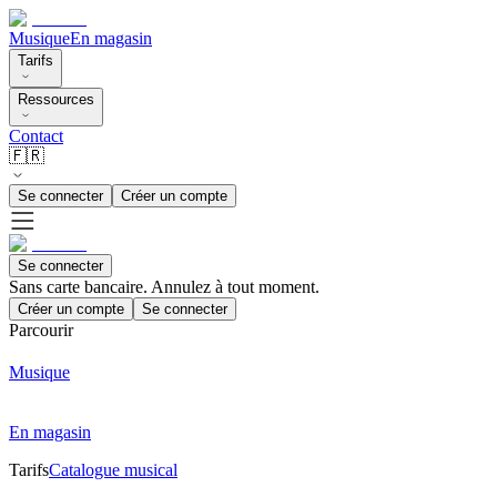
Musique
En magasin
Tarifs
Ressources
Contact
🇫🇷
Se connecter
Créer un compte
Se connecter
Sans carte bancaire. Annulez à tout moment.
Créer un compte
Se connecter
Parcourir
Musique
En magasin
Tarifs
Catalogue musical