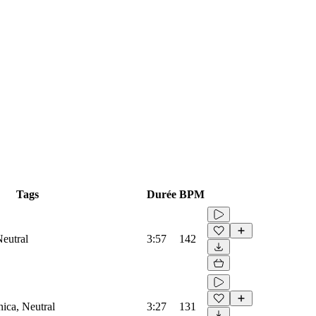
Tags
Durée
BPM
Neutral
3:57
142
ica, Neutral
3:27
131