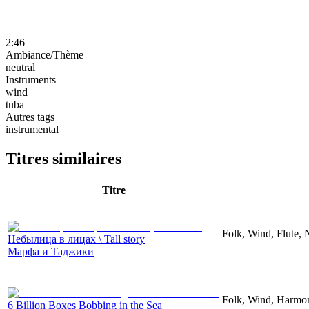
2:46
Ambiance/Thème
neutral
Instruments
wind
tuba
Autres tags
instrumental
Titres similaires
Titre
Folk, Wind, Flute, 
Небылица в лицах \ Tall story
Марфа и Таджики
Folk, Wind, Harmon
6 Billion Boxes Bobbing in the Sea