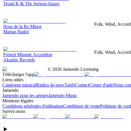
Trond K & The Serious Issues
Folk, Wind, Accord
Hora de la Re Minor
Marian Badoi
Folk, Wind, Accordi
French Musette Accordion
Akashic Records
©
2026
Jamendo Licensing
Télécharger l'app
Liens utiles
Catalogue musical
Radios In-store
Tarifs
Contact
Centre d'aide
Nous con
Jamendo
Jamendo pour les artistes
Jamendo Music
Mentions légales
Conditions générales d'utilisation
Conditions de vente
Politique de conf
Suivez-nous