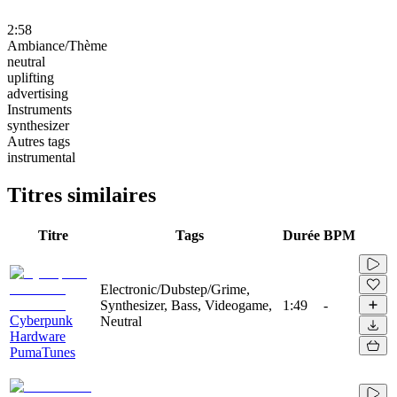
2:58
Ambiance/Thème
neutral
uplifting
advertising
Instruments
synthesizer
Autres tags
instrumental
Titres similaires
Titre
Tags
Durée
BPM
Electronic/Dubstep/Grime,
Synthesizer, Bass, Videogame,
1:49
-
Cyberpunk
Neutral
Hardware
PumaTunes