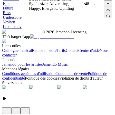
Epic
Synthesizer, Advertising,
1:48
-
Future
Happy, Energetic, Uplifting
Bass
Underscore
Yevhen
Lokhmatov
©
2026
Jamendo Licensing
Télécharger l'app
Liens utiles
Catalogue musical
Radios In-store
Tarifs
Contact
Centre d'aide
Nous
contacter
Jamendo
Jamendo pour les artistes
Jamendo Music
Mentions légales
Conditions générales d'utilisation
Conditions de vente
Politique de
confidentialité
Politique des cookies
Violation de droits d'auteur
Suivez-nous