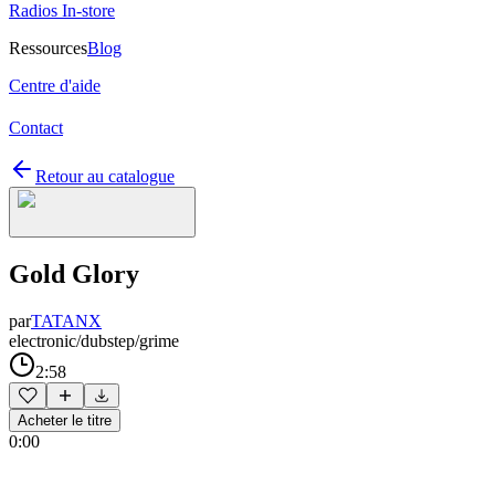
Radios In-store
Ressources
Blog
Centre d'aide
Contact
Retour au catalogue
Gold Glory
par
TATANX
electronic/dubstep/grime
2:58
Acheter le titre
0:00