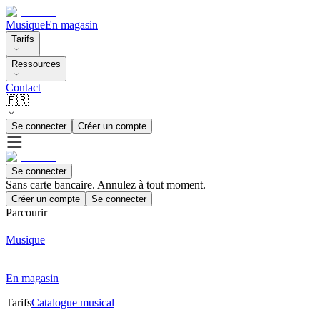
Musique
En magasin
Tarifs
Ressources
Contact
🇫🇷
Se connecter
Créer un compte
Se connecter
Sans carte bancaire. Annulez à tout moment.
Créer un compte
Se connecter
Parcourir
Musique
En magasin
Tarifs
Catalogue musical