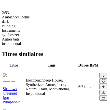
2:53
Ambiance/Thème
dark
clubbing
Instruments
synthesizer
Autres tags
instrumental
Titres similaires
Titre
Tags
Durée
BPM
Electronic/Deep House,
Synthesizer, Atmospheric,
6:31
-
Shadows
Neutral, Dark, Motivational,
Creeping
Inspirational
Igor
Pumphonia