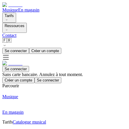
Musique
En magasin
Tarifs
Ressources
Contact
🇫🇷
Se connecter
Créer un compte
Se connecter
Sans carte bancaire. Annulez à tout moment.
Créer un compte
Se connecter
Parcourir
Musique
En magasin
Tarifs
Catalogue musical