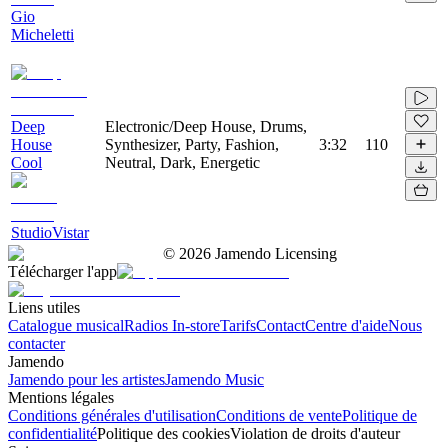
Gio
Micheletti
Deep
Electronic/Deep House, Drums,
House
Synthesizer, Party, Fashion,
3:32
110
Cool
Neutral, Dark, Energetic
StudioVistar
©
2026
Jamendo Licensing
Télécharger l'app
Liens utiles
Catalogue musical
Radios In-store
Tarifs
Contact
Centre d'aide
Nous
contacter
Jamendo
Jamendo pour les artistes
Jamendo Music
Mentions légales
Conditions générales d'utilisation
Conditions de vente
Politique de
confidentialité
Politique des cookies
Violation de droits d'auteur