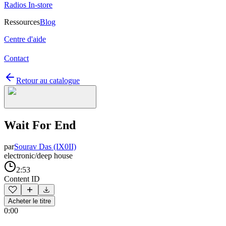
Radios In-store
Ressources
Blog
Centre d'aide
Contact
Retour au catalogue
Wait For End
par
Sourav Das (IX0II)
electronic/deep house
2:53
Content ID
Acheter le titre
0:00