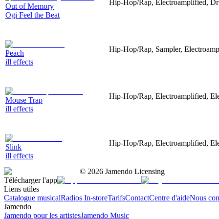
Hip-Hop/Rap, Electroamplified, D
Out of Memory
Ogi Feel the Beat
Hip-Hop/Rap, Sampler, Electroampl
Peach
ill effects
Hip-Hop/Rap, Electroamplified, El
Mouse Trap
ill effects
Hip-Hop/Rap, Electroamplified, El
Slink
ill effects
©
2026
Jamendo Licensing
Télécharger l'app
Liens utiles
Catalogue musical
Radios In-store
Tarifs
Contact
Centre d'aide
Nous con
Jamendo
Jamendo pour les artistes
Jamendo Music