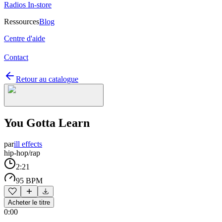
Radios In-store
Ressources
Blog
Centre d'aide
Contact
Retour au catalogue
You Gotta Learn
par
ill effects
hip-hop/rap
2:21
95 BPM
Acheter le titre
0:00