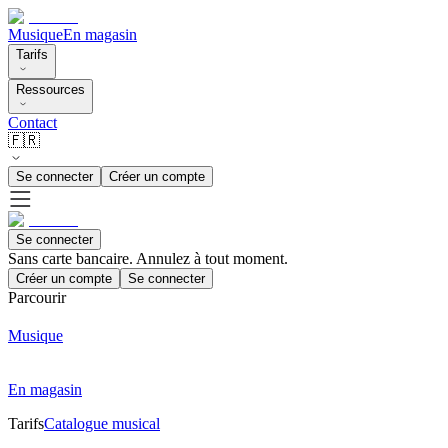
Musique
En magasin
Tarifs
Ressources
Contact
🇫🇷
Se connecter
Créer un compte
Se connecter
Sans carte bancaire. Annulez à tout moment.
Créer un compte
Se connecter
Parcourir
Musique
En magasin
Tarifs
Catalogue musical