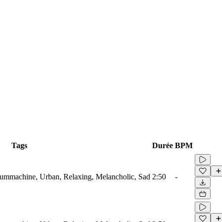
Tags
Durée
BPM
rummachine, Urban, Relaxing, Melancholic, Sad
2:50
-