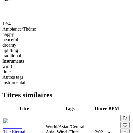
1:54
Ambiance/Thème
happy
peaceful
dreamy
uplifting
traditional
Instruments
wind
flute
Autres tags
instrumental
Titres similaires
Titre
Tags
Durée
BPM
World/Asian/Central
The Eternal
Asia, Wind, Flute,
2:02
-