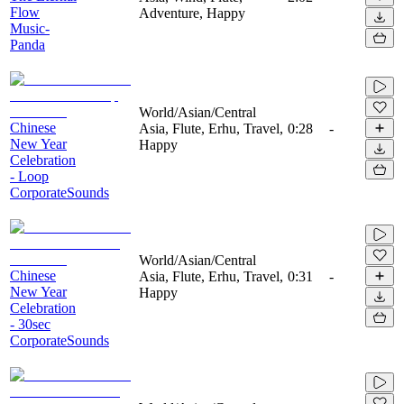
Flow
Adventure, Happy
Music-
Panda
World/Asian/Central
Chinese
Asia, Flute, Erhu, Travel,
0:28
-
New Year
Happy
Celebration
- Loop
CorporateSounds
World/Asian/Central
Chinese
Asia, Flute, Erhu, Travel,
0:31
-
New Year
Happy
Celebration
- 30sec
CorporateSounds