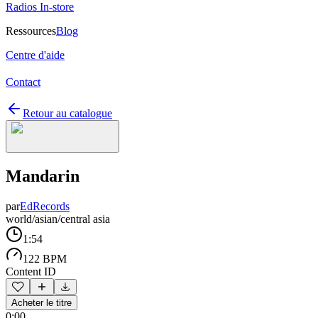
Radios In-store
Ressources
Blog
Centre d'aide
Contact
Retour au catalogue
Mandarin
par
EdRecords
world/asian/central asia
1:54
122 BPM
Content ID
Acheter le titre
0:00