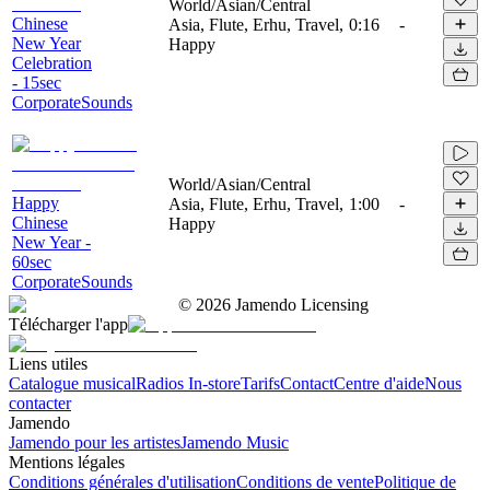
World/Asian/Central
Chinese
Asia, Flute, Erhu, Travel,
0:16
-
New Year
Happy
Celebration
- 15sec
CorporateSounds
World/Asian/Central
Happy
Asia, Flute, Erhu, Travel,
1:00
-
Chinese
Happy
New Year -
60sec
CorporateSounds
©
2026
Jamendo Licensing
Télécharger l'app
Liens utiles
Catalogue musical
Radios In-store
Tarifs
Contact
Centre d'aide
Nous
contacter
Jamendo
Jamendo pour les artistes
Jamendo Music
Mentions légales
Conditions générales d'utilisation
Conditions de vente
Politique de