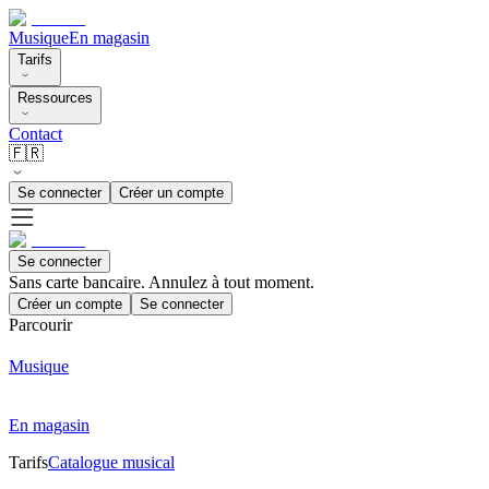
Musique
En magasin
Tarifs
Ressources
Contact
🇫🇷
Se connecter
Créer un compte
Se connecter
Sans carte bancaire. Annulez à tout moment.
Créer un compte
Se connecter
Parcourir
Musique
En magasin
Tarifs
Catalogue musical