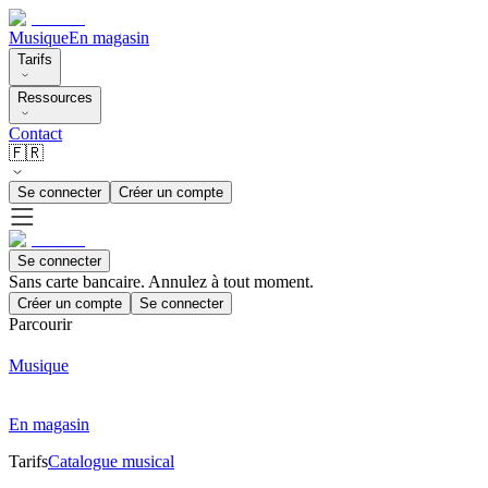
Musique
En magasin
Tarifs
Ressources
Contact
🇫🇷
Se connecter
Créer un compte
Se connecter
Sans carte bancaire. Annulez à tout moment.
Créer un compte
Se connecter
Parcourir
Musique
En magasin
Tarifs
Catalogue musical