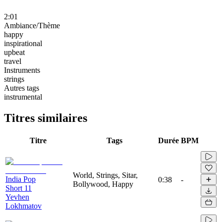
2:01
Ambiance/Thème
happy
inspirational
upbeat
travel
Instruments
strings
Autres tags
instrumental
Titres similaires
Titre
Tags
Durée
BPM
World, Strings, Sitar,
India Pop
0:38
-
Bollywood, Happy
Short 11
Yevhen
Lokhmatov