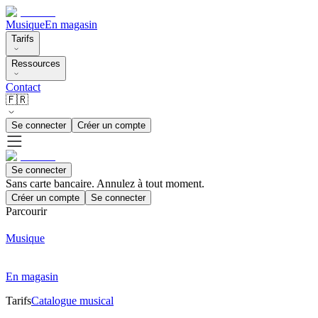
Musique
En magasin
Tarifs
Ressources
Contact
🇫🇷
Se connecter
Créer un compte
Se connecter
Sans carte bancaire. Annulez à tout moment.
Créer un compte
Se connecter
Parcourir
Musique
En magasin
Tarifs
Catalogue musical