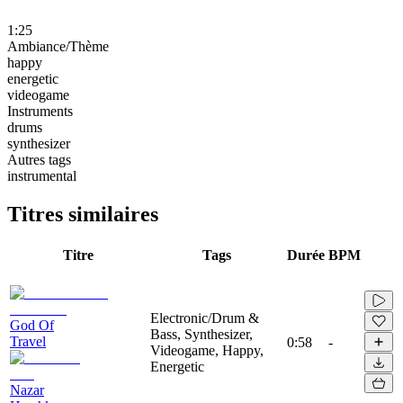
1:25
Ambiance/Thème
happy
energetic
videogame
Instruments
drums
synthesizer
Autres tags
instrumental
Titres similaires
Titre
Tags
Durée
BPM
Electronic/Drum &
God Of
Bass, Synthesizer,
Travel
0:58
-
Videogame, Happy,
Energetic
Nazar