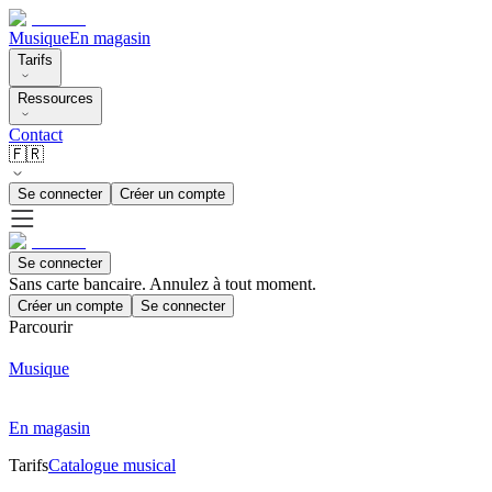
Musique
En magasin
Tarifs
Ressources
Contact
🇫🇷
Se connecter
Créer un compte
Se connecter
Sans carte bancaire. Annulez à tout moment.
Créer un compte
Se connecter
Parcourir
Musique
En magasin
Tarifs
Catalogue musical