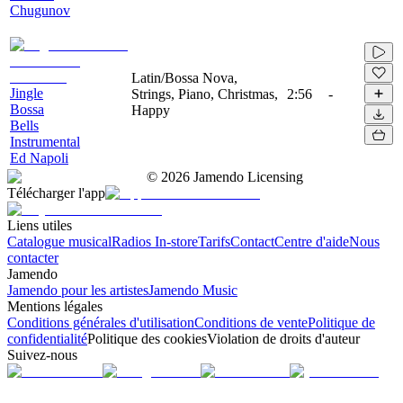
Chugunov
Latin/Bossa Nova,
Jingle
Strings, Piano, Christmas,
2:56
-
Bossa
Happy
Bells
Instrumental
Ed Napoli
©
2026
Jamendo Licensing
Télécharger l'app
Liens utiles
Catalogue musical
Radios In-store
Tarifs
Contact
Centre d'aide
Nous
contacter
Jamendo
Jamendo pour les artistes
Jamendo Music
Mentions légales
Conditions générales d'utilisation
Conditions de vente
Politique de
confidentialité
Politique des cookies
Violation de droits d'auteur
Suivez-nous