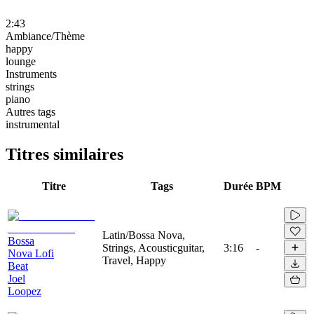
2:43
Ambiance/Thème
happy
lounge
Instruments
strings
piano
Autres tags
instrumental
Titres similaires
Titre
Tags
Durée
BPM
Latin/Bossa Nova,
Bossa
Strings, Acousticguitar,
3:16
-
Nova Lofi
Travel, Happy
Beat
Joel
Loopez