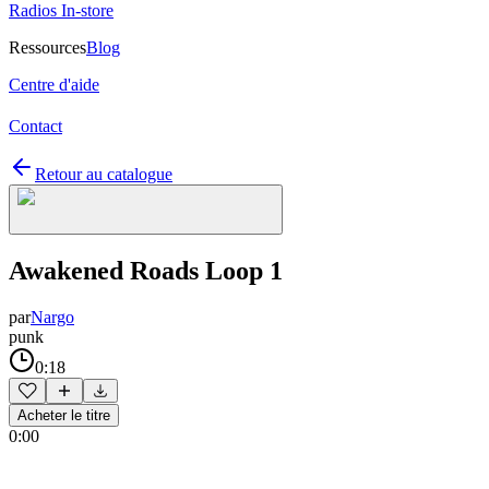
Radios In-store
Ressources
Blog
Centre d'aide
Contact
Retour au catalogue
Awakened Roads Loop 1
par
Nargo
punk
0:18
Acheter le titre
0:00