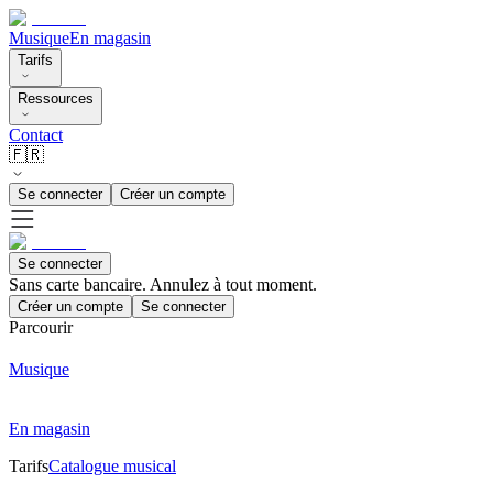
Musique
En magasin
Tarifs
Ressources
Contact
🇫🇷
Se connecter
Créer un compte
Se connecter
Sans carte bancaire. Annulez à tout moment.
Créer un compte
Se connecter
Parcourir
Musique
En magasin
Tarifs
Catalogue musical