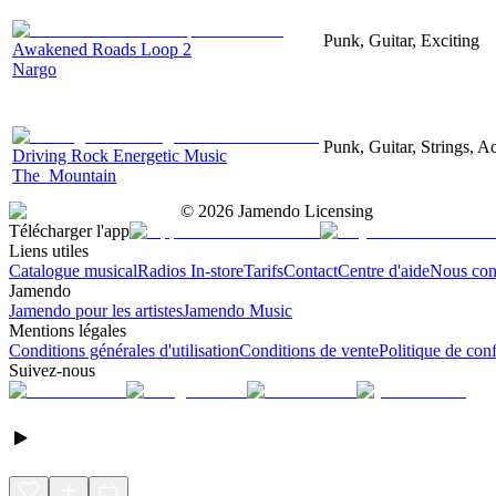
Punk, Guitar, Exciting
Awakened Roads Loop 2
Nargo
Punk, Guitar, Strings, Ac
Driving Rock Energetic Music
The_Mountain
©
2026
Jamendo Licensing
Télécharger l'app
Liens utiles
Catalogue musical
Radios In-store
Tarifs
Contact
Centre d'aide
Nous con
Jamendo
Jamendo pour les artistes
Jamendo Music
Mentions légales
Conditions générales d'utilisation
Conditions de vente
Politique de conf
Suivez-nous