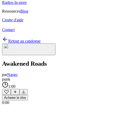
Radios In-store
Ressources
Blog
Centre d'aide
Contact
Retour au catalogue
Awakened Roads
par
Nargo
punk
1:00
Acheter le titre
0:00