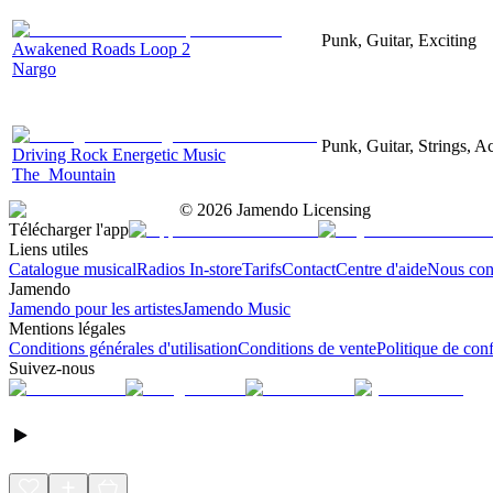
Punk, Guitar, Exciting
Awakened Roads Loop 2
Nargo
Punk, Guitar, Strings, Ac
Driving Rock Energetic Music
The_Mountain
©
2026
Jamendo Licensing
Télécharger l'app
Liens utiles
Catalogue musical
Radios In-store
Tarifs
Contact
Centre d'aide
Nous con
Jamendo
Jamendo pour les artistes
Jamendo Music
Mentions légales
Conditions générales d'utilisation
Conditions de vente
Politique de conf
Suivez-nous