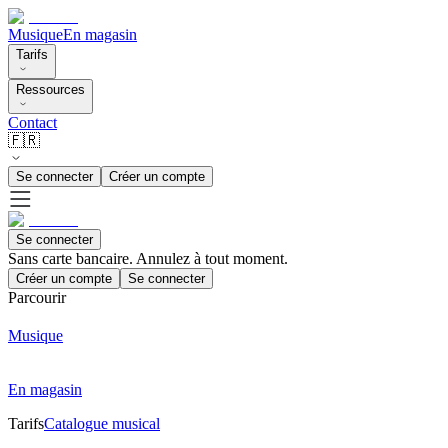
Musique
En magasin
Tarifs
Ressources
Contact
🇫🇷
Se connecter
Créer un compte
Se connecter
Sans carte bancaire. Annulez à tout moment.
Créer un compte
Se connecter
Parcourir
Musique
En magasin
Tarifs
Catalogue musical