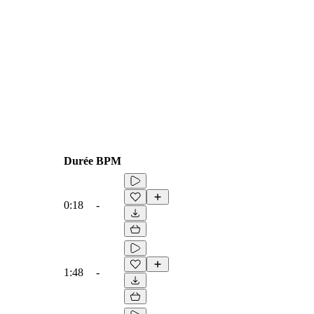
Durée
BPM
0:18
-
1:48
-