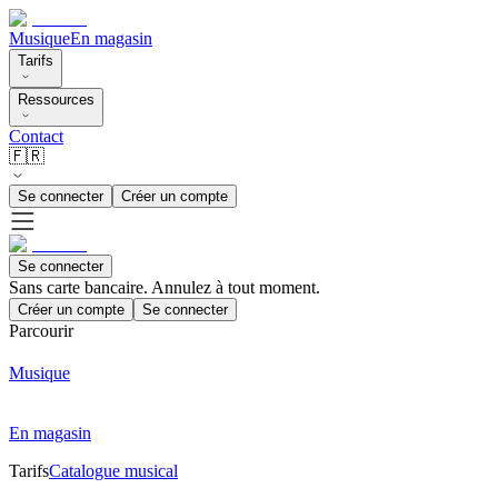
Musique
En magasin
Tarifs
Ressources
Contact
🇫🇷
Se connecter
Créer un compte
Se connecter
Sans carte bancaire. Annulez à tout moment.
Créer un compte
Se connecter
Parcourir
Musique
En magasin
Tarifs
Catalogue musical