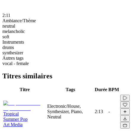
2:11
Ambiance/Thème
neutral
melancholic
soft
Instruments
drums
synthesizer
Autres tags
vocal - female
Titres similaires
Titre
Tags
Durée
BPM
Electronic/House,
Synthesizer, Piano,
2:13
-
Tropical
Neutral
Summer Pop
Art Media