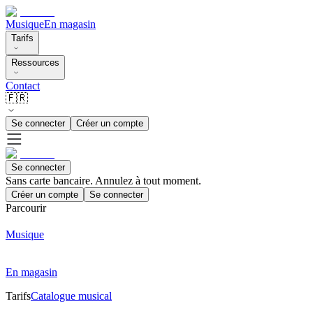
Musique
En magasin
Tarifs
Ressources
Contact
🇫🇷
Se connecter
Créer un compte
Se connecter
Sans carte bancaire. Annulez à tout moment.
Créer un compte
Se connecter
Parcourir
Musique
En magasin
Tarifs
Catalogue musical