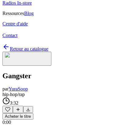
Radios In-store
Ressources
Blog
Centre d'aide
Contact
Retour au catalogue
Gangster
par
YuraSoop
hip-hop/rap
3:32
Acheter le titre
0:00