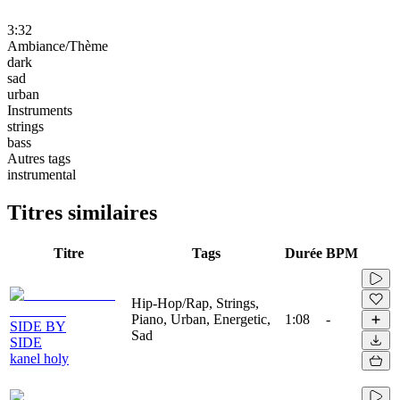
3:32
Ambiance/Thème
dark
sad
urban
Instruments
strings
bass
Autres tags
instrumental
Titres similaires
Titre
Tags
Durée
BPM
Hip-Hop/Rap, Strings,
Piano, Urban, Energetic,
1:08
-
SIDE BY
Sad
SIDE
kanel holy