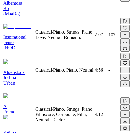
Albentosa
Bó
(MaaBo)
Classical/Piano, Strings, Piano,
2:07
107
Inspirational
Love, Neutral, Romantic
piano
INOD
Classical/Piano, Piano, Neutral
4:56
-
Alpenstock
Joshua
Urban
A
Classical/Piano, Strings, Piano,
Friend
Filmscore, Corporate, Film,
4:12
-
Neutral, Tender
Fatima