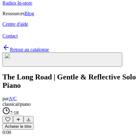
Radios In-store
Ressources
Blog
Centre d'aide
Contact
Retour au catalogue
The Long Road | Gentle & Reflective Solo
Piano
par
A|C
classical/piano
7:18
Acheter le titre
0:00