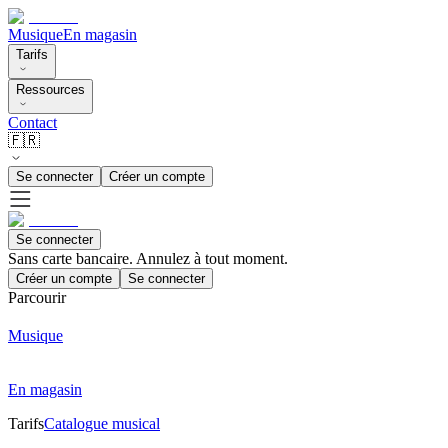
Musique
En magasin
Tarifs
Ressources
Contact
🇫🇷
Se connecter
Créer un compte
Se connecter
Sans carte bancaire. Annulez à tout moment.
Créer un compte
Se connecter
Parcourir
Musique
En magasin
Tarifs
Catalogue musical