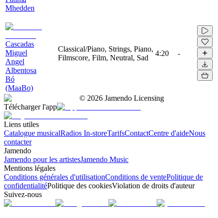
Mhedden
Cascadas
Classical/Piano, Strings, Piano,
Miguel
4:20
-
Filmscore, Film, Neutral, Sad
Angel
Albentosa
Bó
(MaaBo)
©
2026
Jamendo Licensing
Télécharger l'app
Liens utiles
Catalogue musical
Radios In-store
Tarifs
Contact
Centre d'aide
Nous
contacter
Jamendo
Jamendo pour les artistes
Jamendo Music
Mentions légales
Conditions générales d'utilisation
Conditions de vente
Politique de
confidentialité
Politique des cookies
Violation de droits d'auteur
Suivez-nous