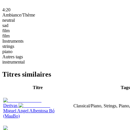
4:20
Ambiance/Thème
neutral
sad
film
film
Instruments
strings
piano
Autres tags
instrumental
Titres similaires
Titre
Tags
Derivas
Classical/Piano, Strings, Piano
Miguel Angel Albentosa Bó
(MaaBo)