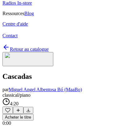
Radios In-store
Ressources
Blog
Centre d'aide
Contact
Retour au catalogue
Cascadas
par
Miguel Angel Albentosa Bó (MaaBo)
classical/piano
4:20
Acheter le titre
0:00