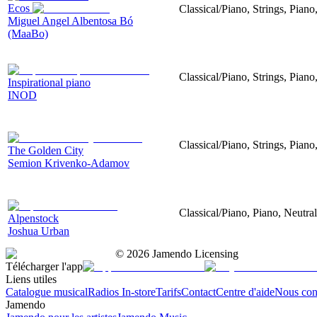
Ecos
Classical/Piano, Strings, Piano
Miguel Angel Albentosa Bó
(MaaBo)
Classical/Piano, Strings, Pian
Inspirational piano
INOD
Classical/Piano, Strings, Piano
The Golden City
Semion Krivenko-Adamov
Classical/Piano, Piano, Neutral
Alpenstock
Joshua Urban
©
2026
Jamendo Licensing
Télécharger l'app
Liens utiles
Catalogue musical
Radios In-store
Tarifs
Contact
Centre d'aide
Nous con
Jamendo