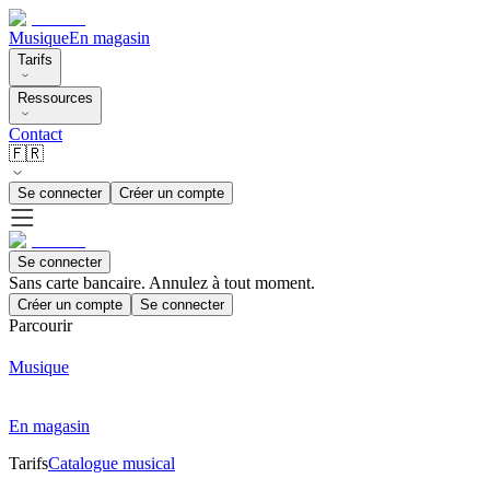
Musique
En magasin
Tarifs
Ressources
Contact
🇫🇷
Se connecter
Créer un compte
Se connecter
Sans carte bancaire. Annulez à tout moment.
Créer un compte
Se connecter
Parcourir
Musique
En magasin
Tarifs
Catalogue musical