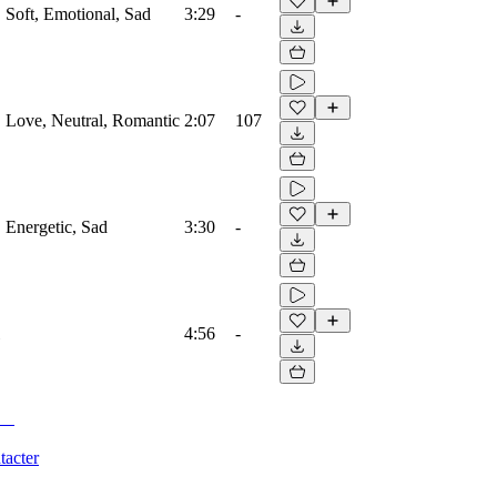
, Soft, Emotional, Sad
3:29
-
o, Love, Neutral, Romantic
2:07
107
, Energetic, Sad
3:30
-
4:56
-
tacter