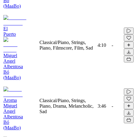
Bó
(MaaBo)
El
Puerto
Classical/Piano, Strings,
4:10
-
Piano, Filmscore, Film, Sad
Miguel
Angel
Albentosa
Bó
(MaaBo)
Aroma
Classical/Piano, Strings,
Miguel
Piano, Drama, Melancholic,
3:46
-
Angel
Sad
Albentosa
Bó
(MaaBo)