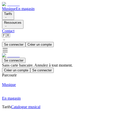
Musique
En magasin
Tarifs
Ressources
Contact
🇫🇷
Se connecter
Créer un compte
Se connecter
Sans carte bancaire. Annulez à tout moment.
Créer un compte
Se connecter
Parcourir
Musique
En magasin
Tarifs
Catalogue musical