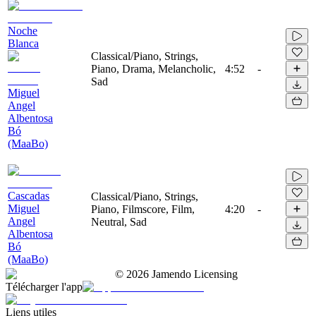
Noche
Blanca
Classical/Piano, Strings,
Piano, Drama, Melancholic,
4:52
-
Sad
Miguel
Angel
Albentosa
Bó
(MaaBo)
Cascadas
Classical/Piano, Strings,
Miguel
Piano, Filmscore, Film,
4:20
-
Angel
Neutral, Sad
Albentosa
Bó
(MaaBo)
©
2026
Jamendo Licensing
Télécharger l'app
Liens utiles