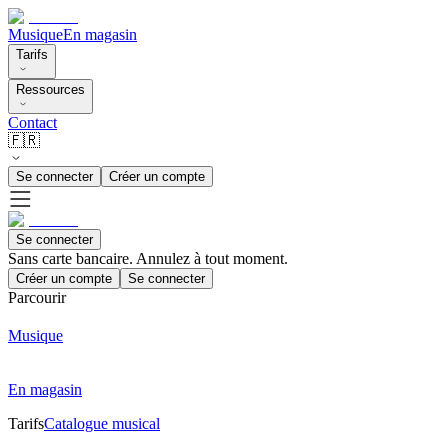
Musique
En magasin
Tarifs
Ressources
Contact
🇫🇷
Se connecter
Créer un compte
Se connecter
Sans carte bancaire. Annulez à tout moment.
Créer un compte
Se connecter
Parcourir
Musique
En magasin
Tarifs
Catalogue musical