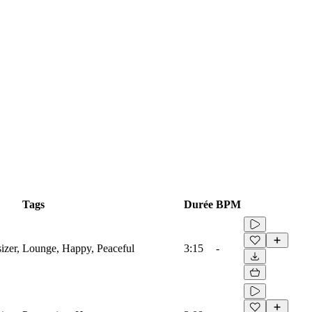
Tags
Durée
BPM
sizer, Lounge, Happy, Peaceful
3:15
-