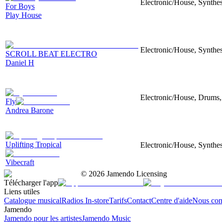
Electronic/House, Synthes
For Boys
Play House
Electronic/House, Synthes
SCROLL BEAT ELECTRO
Daniel H
Electronic/House, Drums,
Fly
Andrea Barone
Uplifting Tropical
Electronic/House, Synthe
Vibecraft
©
2026
Jamendo Licensing
Télécharger l'app
Liens utiles
Catalogue musical
Radios In-store
Tarifs
Contact
Centre d'aide
Nous con
Jamendo
Jamendo pour les artistes
Jamendo Music