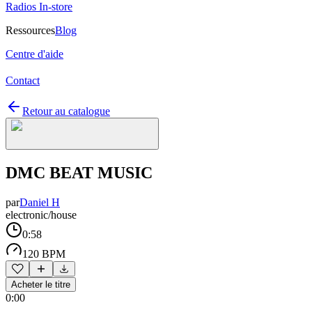
Radios In-store
Ressources
Blog
Centre d'aide
Contact
Retour au catalogue
DMC BEAT MUSIC
par
Daniel H
electronic/house
0:58
120 BPM
Acheter le titre
0:00