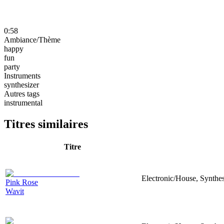
0:58
Ambiance/Thème
happy
fun
party
Instruments
synthesizer
Autres tags
instrumental
Titres similaires
Titre
Electronic/House, Synthe
Pink Rose
Wavit