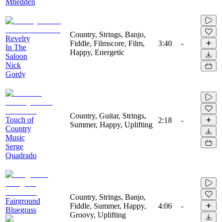
Mhedden
Country, Strings, Banjo,
Revelry
Fiddle, Filmscore, Film,
3:40
-
In The
Happy, Energetic
Saloon
Nick
Gordy
Country, Guitar, Strings,
Touch of
2:18
-
Summer, Happy, Uplifting
Country
Music
Serge
Quadrado
Country, Strings, Banjo,
Fairground
Fiddle, Summer, Happy,
4:06
-
Bluegrass
Groovy, Uplifting