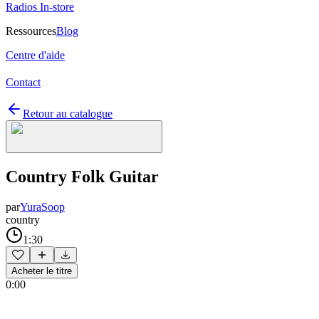
Radios In-store
Ressources
Blog
Centre d'aide
Contact
Retour au catalogue
Country Folk Guitar
par
YuraSoop
country
1:30
Acheter le titre
0:00