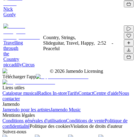
Nick
Gordy
Country, Strings,
Travelling
Slideguitar, Travel, Happy,
2:52
-
through
Peaceful
the
Country
piccadillyCircus
©
2026
Jamendo Licensing
Télécharger l'app
Liens utiles
Catalogue musical
Radios In-store
Tarifs
Contact
Centre d'aide
Nous
contacter
Jamendo
Jamendo pour les artistes
Jamendo Music
Mentions légales
Conditions générales d'utilisation
Conditions de vente
Politique de
confidentialité
Politique des cookies
Violation de droits d'auteur
Suivez-nous