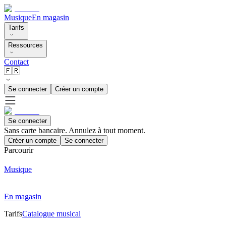
Musique
En magasin
Tarifs
Ressources
Contact
🇫🇷
Se connecter
Créer un compte
Se connecter
Sans carte bancaire. Annulez à tout moment.
Créer un compte
Se connecter
Parcourir
Musique
En magasin
Tarifs
Catalogue musical