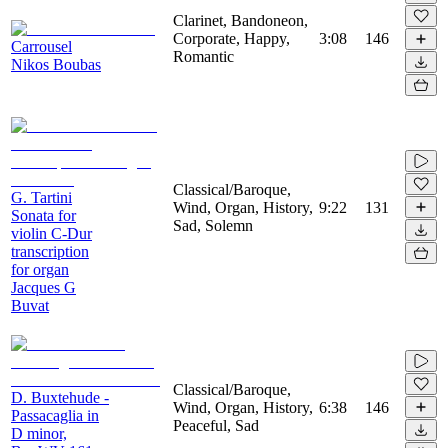
Clarinet, Bandoneon,
Corporate, Happy,
3:08
146
Carrousel
Romantic
Nikos Boubas
Classical/Baroque,
G. Tartini
Wind, Organ, History,
9:22
131
Sonata for
Sad, Solemn
violin C-Dur
transcription
for organ
Jacques G
Buvat
Classical/Baroque,
D. Buxtehude -
Wind, Organ, History,
6:38
146
Passacaglia in
Peaceful, Sad
D minor,