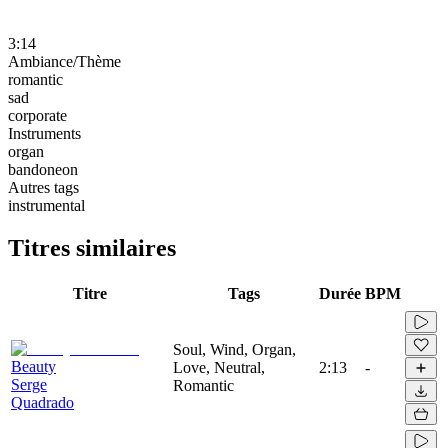
3:14
Ambiance/Thème
romantic
sad
corporate
Instruments
organ
bandoneon
Autres tags
instrumental
Titres similaires
Titre
Tags
Durée
BPM
Soul, Wind, Organ,
Beauty
Love, Neutral,
2:13
-
Serge
Romantic
Quadrado