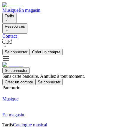
Musique
En magasin
Tarifs
Ressources
Contact
🇫🇷
Se connecter
Créer un compte
Se connecter
Sans carte bancaire. Annulez à tout moment.
Créer un compte
Se connecter
Parcourir
Musique
En magasin
Tarifs
Catalogue musical