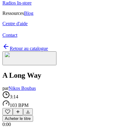
Radios In-store
Ressources
Blog
Centre d'aide
Contact
Retour au catalogue
A Long Way
par
Nikos Boubas
3:14
103 BPM
Acheter le titre
0:00