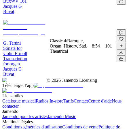
BuxWV 161
Jacques G
Buvat
Classical/Baroque,
G. Tartini
Organ, History, Sad,
8:54
101
Sonata for
Theatrical
violin E-moll
Transcription
for organ
Jacques G
Buvat
©
2026
Jamendo Licensing
Télécharger l'app
Liens utiles
Catalogue musical
Radios In-store
Tarifs
Contact
Centre d'aide
Nous
contacter
Jamendo
Jamendo pour les artistes
Jamendo Music
Mentions légales
Conditions générales d'utilisation
Conditions de vente
Politique de