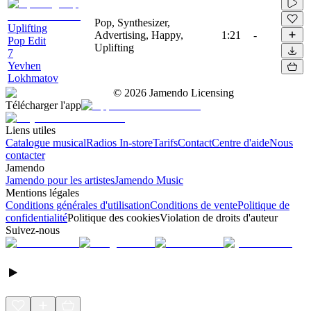
Pop, Synthesizer,
Uplifting
Advertising, Happy,
1:21
-
Pop Edit
Uplifting
7
Yevhen
Lokhmatov
©
2026
Jamendo Licensing
Télécharger l'app
Liens utiles
Catalogue musical
Radios In-store
Tarifs
Contact
Centre d'aide
Nous
contacter
Jamendo
Jamendo pour les artistes
Jamendo Music
Mentions légales
Conditions générales d'utilisation
Conditions de vente
Politique de
confidentialité
Politique des cookies
Violation de droits d'auteur
Suivez-nous