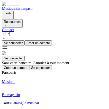
Musique
En magasin
Tarifs
Ressources
Contact
🇫🇷
Se connecter
Créer un compte
Se connecter
Sans carte bancaire. Annulez à tout moment.
Créer un compte
Se connecter
Parcourir
Musique
En magasin
Tarifs
Catalogue musical