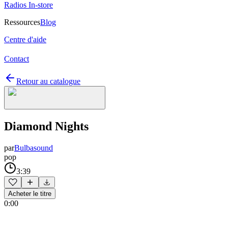
Radios In-store
Ressources
Blog
Centre d'aide
Contact
Retour au catalogue
Diamond Nights
par
Bulbasound
pop
3:39
Acheter le titre
0:00