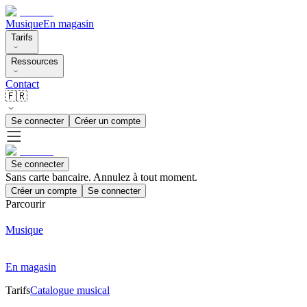
Musique
En magasin
Tarifs
Ressources
Contact
🇫🇷
Se connecter
Créer un compte
Se connecter
Sans carte bancaire. Annulez à tout moment.
Créer un compte
Se connecter
Parcourir
Musique
En magasin
Tarifs
Catalogue musical