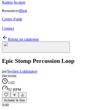
Radios In-store
Ressources
Blog
Centre d'aide
Contact
Retour au catalogue
Epic Stomp Percussion Loop
par
Yevhen Lokhmatov
electronic
1:02
92 BPM
Acheter le titre
0:00