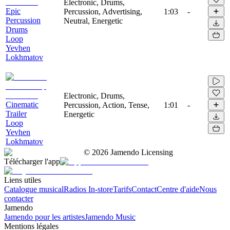
Electronic, Drums,
Epic
Percussion, Advertising,
1:03
-
Percussion
Neutral, Energetic
Drums
Loop
Yevhen
Lokhmatov
Electronic, Drums,
Cinematic
Percussion, Action, Tense,
1:01
-
Trailer
Energetic
Loop
Yevhen
Lokhmatov
©
2026
Jamendo Licensing
Télécharger l'app
Liens utiles
Catalogue musical
Radios In-store
Tarifs
Contact
Centre d'aide
Nous
contacter
Jamendo
Jamendo pour les artistes
Jamendo Music
Mentions légales