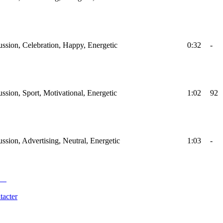
ussion, Celebration, Happy, Energetic
0:32
-
ssion, Sport, Motivational, Energetic
1:02
92
ssion, Advertising, Neutral, Energetic
1:03
-
tacter