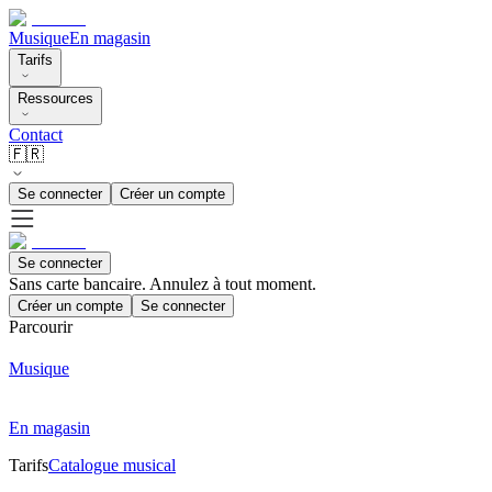
Musique
En magasin
Tarifs
Ressources
Contact
🇫🇷
Se connecter
Créer un compte
Se connecter
Sans carte bancaire. Annulez à tout moment.
Créer un compte
Se connecter
Parcourir
Musique
En magasin
Tarifs
Catalogue musical