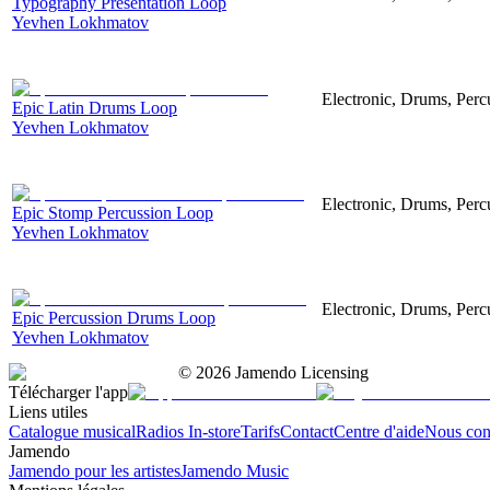
Typography Presentation Loop
Yevhen Lokhmatov
Electronic, Drums, Perc
Epic Latin Drums Loop
Yevhen Lokhmatov
Electronic, Drums, Percu
Epic Stomp Percussion Loop
Yevhen Lokhmatov
Electronic, Drums, Percu
Epic Percussion Drums Loop
Yevhen Lokhmatov
©
2026
Jamendo Licensing
Télécharger l'app
Liens utiles
Catalogue musical
Radios In-store
Tarifs
Contact
Centre d'aide
Nous con
Jamendo
Jamendo pour les artistes
Jamendo Music