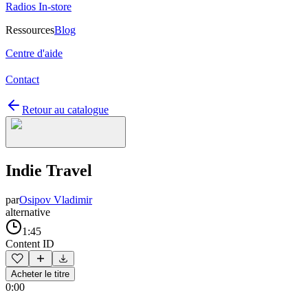
Radios In-store
Ressources
Blog
Centre d'aide
Contact
Retour au catalogue
Indie Travel
par
Osipov Vladimir
alternative
1:45
Content ID
Acheter le titre
0:00