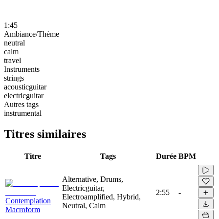
1:45
Ambiance/Thème
neutral
calm
travel
Instruments
strings
acousticguitar
electricguitar
Autres tags
instrumental
Titres similaires
Titre
Tags
Durée
BPM
Alternative, Drums,
Electricguitar,
2:55
-
Electroamplified, Hybrid,
Contemplation
Neutral, Calm
Macroform