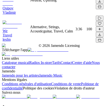
Neutral, Uplifting
Osipov
Vladimir
Alternative, Strings,
3:36
100
We
Acousticguitar, Travel, Calm
Travel
lesfm
©
2026
Jamendo Licensing
Télécharger l'app
Liens utiles
Catalogue musical
Radios In-store
Tarifs
Contact
Centre d'aide
Nous
contacter
Jamendo
Jamendo pour les artistes
Jamendo Music
Mentions légales
Conditions générales d'utilisation
Conditions de vente
Politique de
confidentialité
Politique des cookies
Violation de droits d'auteur
Suivez-nous