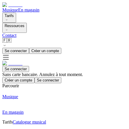
Musique
En magasin
Tarifs
Ressources
Contact
🇫🇷
Se connecter
Créer un compte
Se connecter
Sans carte bancaire. Annulez à tout moment.
Créer un compte
Se connecter
Parcourir
Musique
En magasin
Tarifs
Catalogue musical