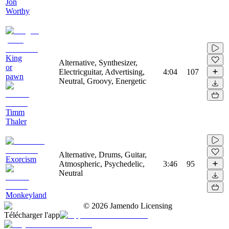
Jon
Worthy
King
Alternative, Synthesizer,
or
Electricguitar, Advertising,
4:04
107
pawn
Neutral, Groovy, Energetic
Timm
Thaler
Alternative, Drums, Guitar,
Exorcism
Atmospheric, Psychedelic,
3:46
95
Neutral
Monkeyland
©
2026
Jamendo Licensing
Télécharger l'app