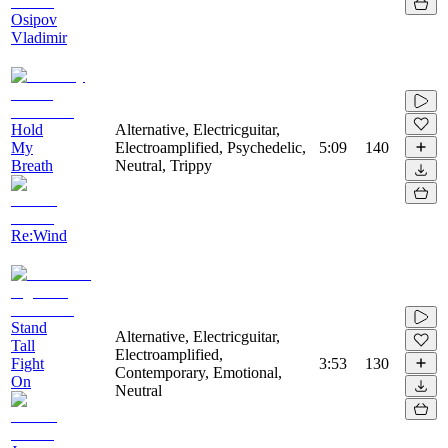
Osipov
Vladimir
Hold
Alternative, Electricguitar,
My
Electroamplified, Psychedelic,
5:09
140
Breath
Neutral, Trippy
Re:Wind
Stand
Alternative, Electricguitar,
Tall
Electroamplified,
Fight
3:53
130
Contemporary, Emotional,
On
Neutral