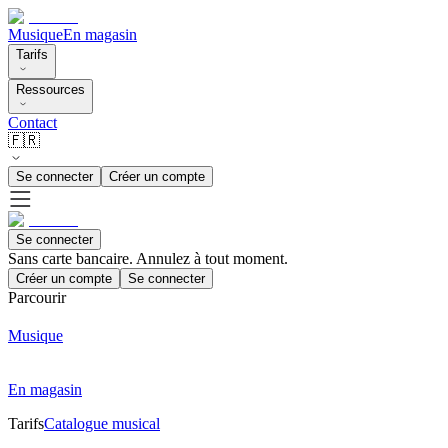
Musique
En magasin
Tarifs
Ressources
Contact
🇫🇷
Se connecter
Créer un compte
Se connecter
Sans carte bancaire. Annulez à tout moment.
Créer un compte
Se connecter
Parcourir
Musique
En magasin
Tarifs
Catalogue musical