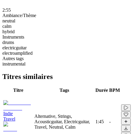
2:55
Ambiance/Thème
neutral
calm
hybrid
Instruments
drums
electricguitar
electroamplified
Autres tags
instrumental
Titres similaires
Titre
Tags
Durée
BPM
Indie
Alternative, Strings,
Travel
Acousticguitar, Electricguitar,
1:45
-
Travel, Neutral, Calm