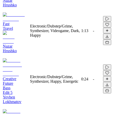
Nazar
Hrushko
Fast
Electronic/Dubstep/Grime,
Travel
Synthesizer, Videogame, Dark,
1:13
-
Happy
Nazar
Hrushko
Electronic/Dubstep/Grime,
Creative
0:24
-
Synthesizer, Happy, Energetic
Future
Bass
Edit 5
Yevhen
Lokhmatov