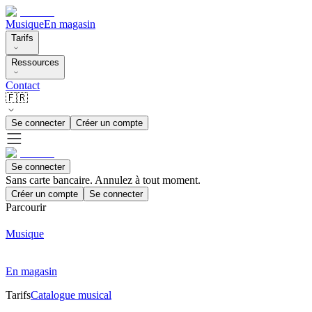
Musique
En magasin
Tarifs
Ressources
Contact
🇫🇷
Se connecter
Créer un compte
Se connecter
Sans carte bancaire. Annulez à tout moment.
Créer un compte
Se connecter
Parcourir
Musique
En magasin
Tarifs
Catalogue musical