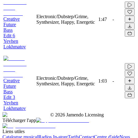
Electronic/Dubstep/Grime,
Creative
1:47
-
Synthesizer, Happy, Energetic
Future
Bass
Edit 6
Yevhen
Lokhmatov
Electronic/Dubstep/Grime,
Creative
1:03
-
Synthesizer, Happy, Energetic
Future
Bass
Edit 3
Yevhen
Lokhmatov
©
2026
Jamendo Licensing
Télécharger l'app
Liens utiles
Catalogue musical
Radios In-store
Tarifs
Contact
Centre d'aide
Nous