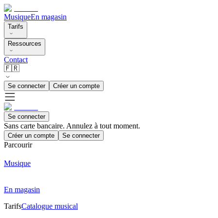
Musique
En magasin
Tarifs
Ressources
Contact
🇫🇷
Se connecter
Créer un compte
Se connecter
Sans carte bancaire. Annulez à tout moment.
Créer un compte
Se connecter
Parcourir
Musique
En magasin
Tarifs
Catalogue musical