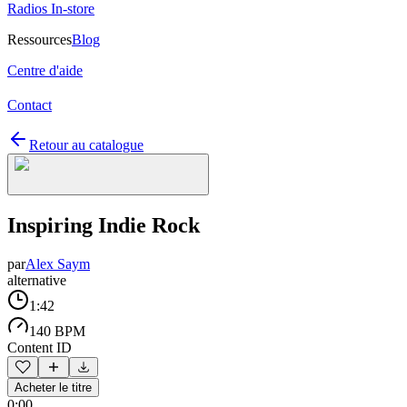
Radios In-store
Ressources
Blog
Centre d'aide
Contact
Retour au catalogue
Inspiring Indie Rock
par
Alex Saym
alternative
1:42
140 BPM
Content ID
Acheter le titre
0:00