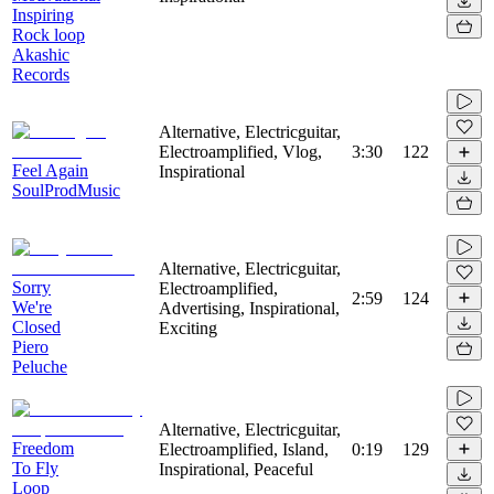
Inspiring
Rock loop
Akashic
Records
Alternative, Electricguitar,
Electroamplified, Vlog,
3:30
122
Feel Again
Inspirational
SoulProdMusic
Alternative, Electricguitar,
Sorry
Electroamplified,
2:59
124
We're
Advertising, Inspirational,
Closed
Exciting
Piero
Peluche
Alternative, Electricguitar,
Freedom
Electroamplified, Island,
0:19
129
To Fly
Inspirational, Peaceful
Loop