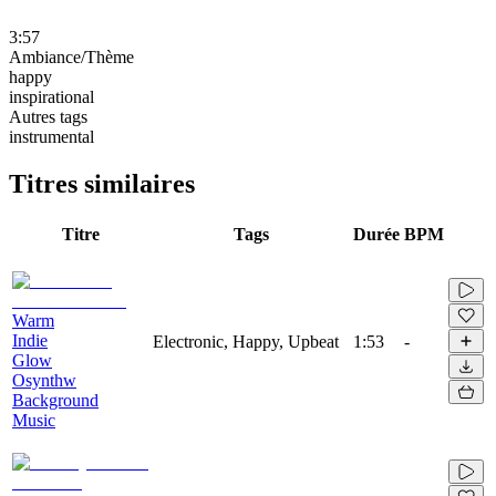
3:57
Ambiance/Thème
happy
inspirational
Autres tags
instrumental
Titres similaires
Titre
Tags
Durée
BPM
Warm
Indie
Electronic, Happy, Upbeat
1:53
-
Glow
Osynthw
Background
Music