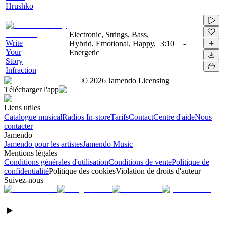
Hrushko
Electronic, Strings, Bass,
Write
Hybrid, Emotional, Happy,
3:10
-
Your
Energetic
Story
Infraction
©
2026
Jamendo Licensing
Télécharger l'app
Liens utiles
Catalogue musical
Radios In-store
Tarifs
Contact
Centre d'aide
Nous
contacter
Jamendo
Jamendo pour les artistes
Jamendo Music
Mentions légales
Conditions générales d'utilisation
Conditions de vente
Politique de
confidentialité
Politique des cookies
Violation de droits d'auteur
Suivez-nous