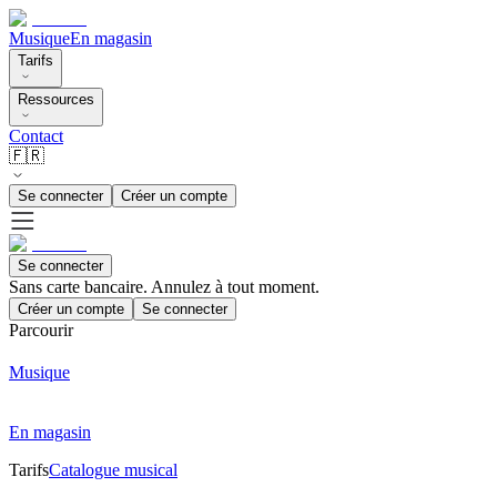
Musique
En magasin
Tarifs
Ressources
Contact
🇫🇷
Se connecter
Créer un compte
Se connecter
Sans carte bancaire. Annulez à tout moment.
Créer un compte
Se connecter
Parcourir
Musique
En magasin
Tarifs
Catalogue musical