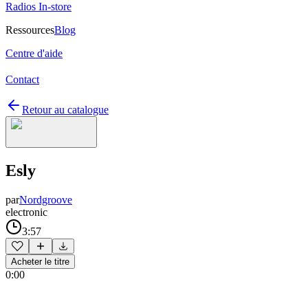
Radios In-store
Ressources
Blog
Centre d'aide
Contact
Retour au catalogue
Esly
par
Nordgroove
electronic
3:57
Acheter le titre
0:00