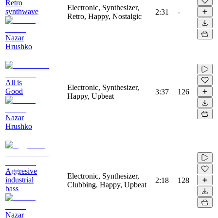
Retro
Electronic, Synthesizer,
synthwave
2:31
-
Retro, Happy, Nostalgic
Nazar
Hrushko
All is
Electronic, Synthesizer,
Good
3:37
126
Happy, Upbeat
Nazar
Hrushko
Aggresive
Electronic, Synthesizer,
industrial
2:18
128
Clubbing, Happy, Upbeat
bass
Nazar