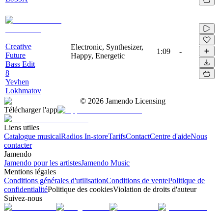
Creative
Electronic, Synthesizer,
1:09
-
Future
Happy, Energetic
Bass Edit
8
Yevhen
Lokhmatov
©
2026
Jamendo Licensing
Télécharger l'app
Liens utiles
Catalogue musical
Radios In-store
Tarifs
Contact
Centre d'aide
Nous
contacter
Jamendo
Jamendo pour les artistes
Jamendo Music
Mentions légales
Conditions générales d'utilisation
Conditions de vente
Politique de
confidentialité
Politique des cookies
Violation de droits d'auteur
Suivez-nous