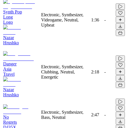
Synth Pop
Electronic, Synthesizer,
Long
Videogame, Neutral,
1:36
-
Logo
Upbeat
Nazar
Hrushko
Danger
Electronic, Synthesizer,
Asia
Clubbing, Neutral,
2:18
-
Travel
Energetic
Nazar
Hrushko
Electronic, Synthesizer,
2:47
-
No
Bass, Neutral
Regrets
DJ35X