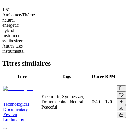
1:52
Ambiance/Thème
neutral
energetic
hybrid
Instruments
synthesizer
Autres tags
instrumental
Titres similaires
Titre
Tags
Durée
BPM
Electronic, Synthesizer,
Drummachine, Neutral,
0:40
120
Technological
Peaceful
Documentary
Yevhen
Lokhmatov