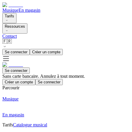
Musique
En magasin
Tarifs
Ressources
Contact
🇫🇷
Se connecter
Créer un compte
Se connecter
Sans carte bancaire. Annulez à tout moment.
Créer un compte
Se connecter
Parcourir
Musique
En magasin
Tarifs
Catalogue musical