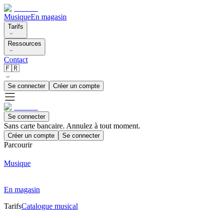
Musique
En magasin
Tarifs
Ressources
Contact
🇫🇷
Se connecter
Créer un compte
Se connecter
Sans carte bancaire. Annulez à tout moment.
Créer un compte
Se connecter
Parcourir
Musique
En magasin
Tarifs
Catalogue musical