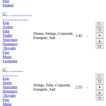
Praz
Khanal
Epic
Action
Film
Drums, Strings, Corporate,
Trailer
1:42
-
Energetic, Sad
Veaceslav
Draganov
| Royalty
Free
Music
Licensing
Epic
Storm
Strings, Tuba, Corporate,
Veaceslav
2:55
-
Energetic, Sad
Draganov
| Royalty
Free
Music