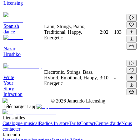
Licensing
Spanish
Latin, Strings, Piano,
dance
Traditional, Happy,
2:02
103
Energetic
Nazar
Hrushko
Electronic, Strings, Bass,
Write
Hybrid, Emotional, Happy,
3:10
-
Your
Energetic
Story
Infraction
©
2026
Jamendo Licensing
Télécharger l'app
Liens utiles
Catalogue musical
Radios In-store
Tarifs
Contact
Centre d'aide
Nous
contacter
Jamendo