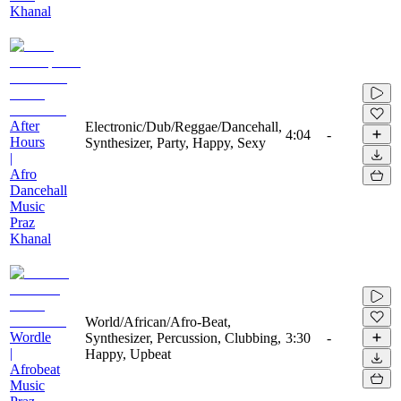
Khanal
After
Electronic/Dub/Reggae/Dancehall,
4:04
-
Hours
Synthesizer, Party, Happy, Sexy
|
Afro
Dancehall
Music
Praz
Khanal
World/African/Afro-Beat,
Wordle
Synthesizer, Percussion, Clubbing,
3:30
-
|
Happy, Upbeat
Afrobeat
Music