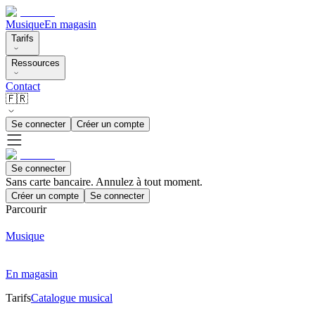
Musique
En magasin
Tarifs
Ressources
Contact
🇫🇷
Se connecter
Créer un compte
Se connecter
Sans carte bancaire. Annulez à tout moment.
Créer un compte
Se connecter
Parcourir
Musique
En magasin
Tarifs
Catalogue musical