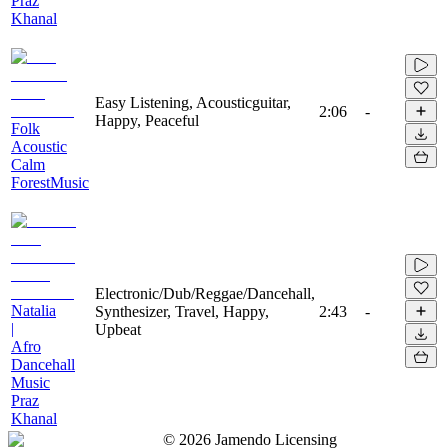
Praz
Khanal
Easy Listening, Acousticguitar,
2:06
-
Happy, Peaceful
Folk
Acoustic
Calm
ForestMusic
Electronic/Dub/Reggae/Dancehall,
Natalia
Synthesizer, Travel, Happy,
2:43
-
|
Upbeat
Afro
Dancehall
Music
Praz
Khanal
©
2026
Jamendo Licensing