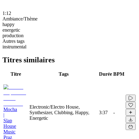
1:12
Ambiance/Thème
happy
energetic
production
Autres tags
instrumental
Titres similaires
Titre
Tags
Durée
BPM
Electronic/Electro House,
Mocha
Synthesizer, Clubbing, Happy,
3:37
-
|
Energetic
Slap
House
Music
Praz