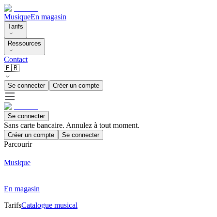
Musique
En magasin
Tarifs
Ressources
Contact
🇫🇷
Se connecter
Créer un compte
Se connecter
Sans carte bancaire. Annulez à tout moment.
Créer un compte
Se connecter
Parcourir
Musique
En magasin
Tarifs
Catalogue musical