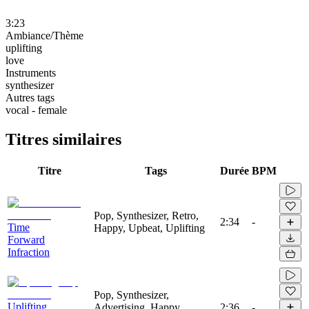
3:23
Ambiance/Thème
uplifting
love
Instruments
synthesizer
Autres tags
vocal - female
Titres similaires
Titre
Tags
Durée
BPM
Pop, Synthesizer, Retro,
2:34
-
Time
Happy, Upbeat, Uplifting
Forward
Infraction
Pop, Synthesizer,
Uplifting
Advertising, Happy,
2:36
-