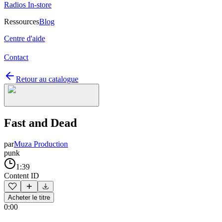
Radios In-store
Ressources
Blog
Centre d'aide
Contact
Retour au catalogue
Fast and Dead
par
Muza Production
punk
1:39
Content ID
Acheter le titre
0:00