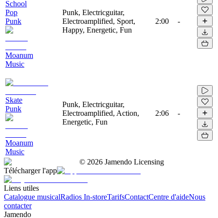
School
Pop
Punk, Electricguitar,
Punk
Electroamplified, Sport,
2:00
-
Happy, Energetic, Fun
Moanum
Music
Skate
Punk, Electricguitar,
Punk
Electroamplified, Action,
2:06
-
Energetic, Fun
Moanum
Music
©
2026
Jamendo Licensing
Télécharger l'app
Liens utiles
Catalogue musical
Radios In-store
Tarifs
Contact
Centre d'aide
Nous
contacter
Jamendo