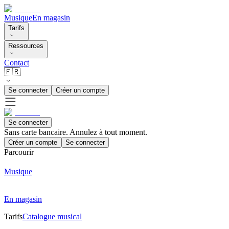
Musique
En magasin
Tarifs
Ressources
Contact
🇫🇷
Se connecter
Créer un compte
Se connecter
Sans carte bancaire. Annulez à tout moment.
Créer un compte
Se connecter
Parcourir
Musique
En magasin
Tarifs
Catalogue musical