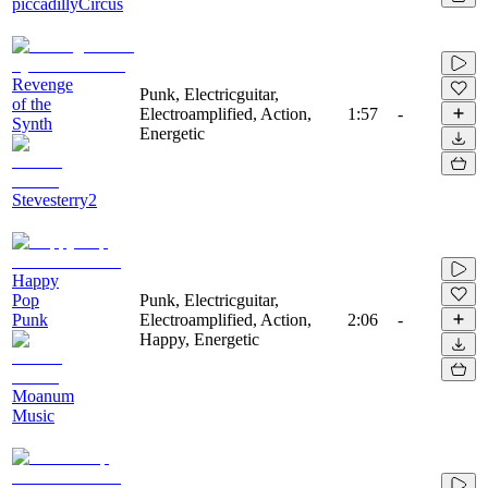
piccadillyCircus
Revenge
Punk, Electricguitar,
of the
Electroamplified, Action,
1:57
-
Synth
Energetic
Stevesterry2
Happy
Pop
Punk, Electricguitar,
Punk
Electroamplified, Action,
2:06
-
Happy, Energetic
Moanum
Music