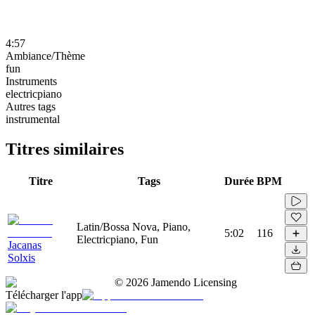
4:57
Ambiance/Thème
fun
Instruments
electricpiano
Autres tags
instrumental
Titres similaires
Titre
Tags
Durée
BPM
Latin/Bossa Nova, Piano,
5:02
116
Electricpiano, Fun
Jacanas
Solxis
©
2026
Jamendo Licensing
Télécharger l'app