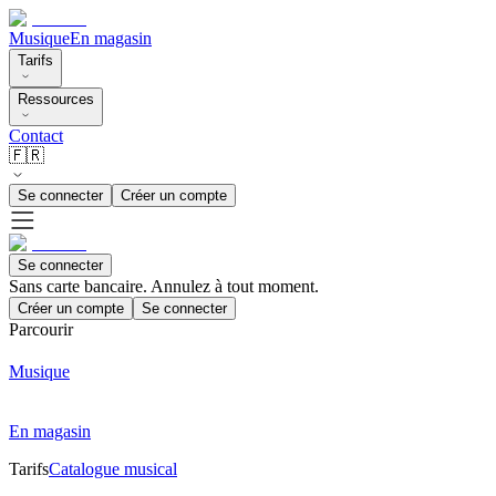
Musique
En magasin
Tarifs
Ressources
Contact
🇫🇷
Se connecter
Créer un compte
Se connecter
Sans carte bancaire. Annulez à tout moment.
Créer un compte
Se connecter
Parcourir
Musique
En magasin
Tarifs
Catalogue musical