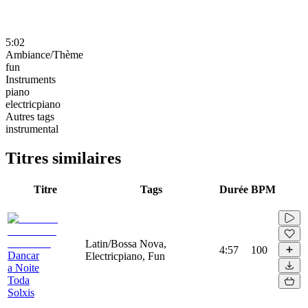
5:02
Ambiance/Thème
fun
Instruments
piano
electricpiano
Autres tags
instrumental
Titres similaires
Titre
Tags
Durée
BPM
Latin/Bossa Nova,
4:57
100
Dancar
Electricpiano, Fun
a Noite
Toda
Solxis