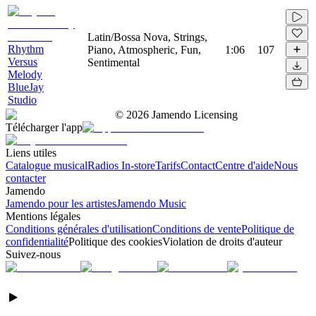
Latin/Bossa Nova, Strings,
Rhythm
Piano, Atmospheric, Fun,
1:06
107
Versus
Sentimental
Melody
BlueJay
Studio
©
2026
Jamendo Licensing
Télécharger l'app
Liens utiles
Catalogue musical
Radios In-store
Tarifs
Contact
Centre d'aide
Nous
contacter
Jamendo
Jamendo pour les artistes
Jamendo Music
Mentions légales
Conditions générales d'utilisation
Conditions de vente
Politique de
confidentialité
Politique des cookies
Violation de droits d'auteur
Suivez-nous