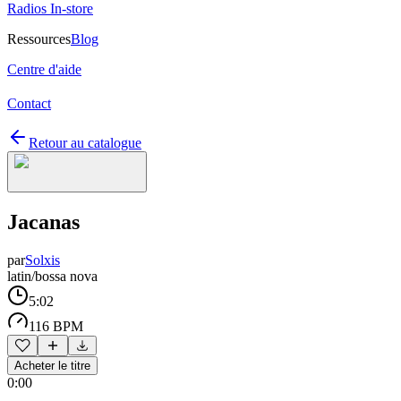
Radios In-store
Ressources
Blog
Centre d'aide
Contact
Retour au catalogue
Jacanas
par
Solxis
latin/bossa nova
5:02
116 BPM
Acheter le titre
0:00