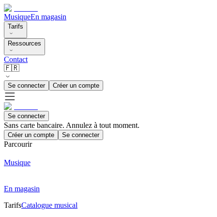
Musique
En magasin
Tarifs
Ressources
Contact
🇫🇷
Se connecter
Créer un compte
Se connecter
Sans carte bancaire. Annulez à tout moment.
Créer un compte
Se connecter
Parcourir
Musique
En magasin
Tarifs
Catalogue musical