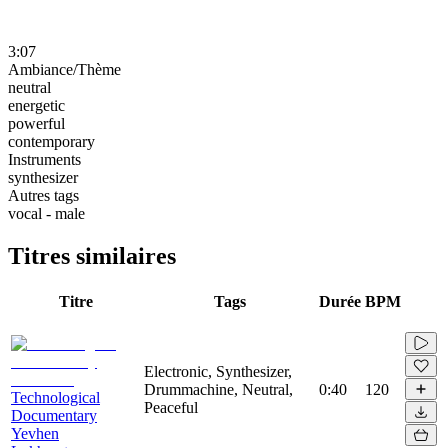
3:07
Ambiance/Thème
neutral
energetic
powerful
contemporary
Instruments
synthesizer
Autres tags
vocal - male
Titres similaires
Titre
Tags
Durée
BPM
Electronic, Synthesizer,
Drummachine, Neutral,
0:40
120
Technological
Peaceful
Documentary
Yevhen