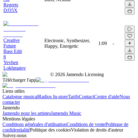
Regrets
DJ35X
Creative
Electronic, Synthesizer,
1:09
-
Future
Happy, Energetic
Bass Edit
8
Yevhen
Lokhmatov
©
2026
Jamendo Licensing
Télécharger l'app
Liens utiles
Catalogue musical
Radios In-store
Tarifs
Contact
Centre d'aide
Nous
contacter
Jamendo
Jamendo pour les artistes
Jamendo Music
Mentions légales
Conditions générales d'utilisation
Conditions de vente
Politique de
confidentialité
Politique des cookies
Violation de droits d'auteur
Suivez-nous