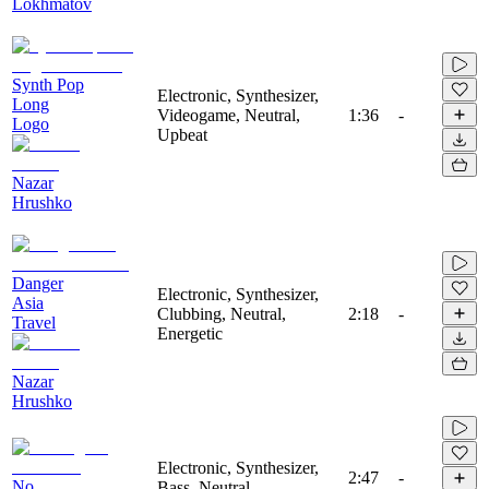
Lokhmatov
Synth Pop
Electronic, Synthesizer,
Long
Videogame, Neutral,
1:36
-
Logo
Upbeat
Nazar
Hrushko
Danger
Electronic, Synthesizer,
Asia
Clubbing, Neutral,
2:18
-
Travel
Energetic
Nazar
Hrushko
Electronic, Synthesizer,
2:47
-
No
Bass, Neutral