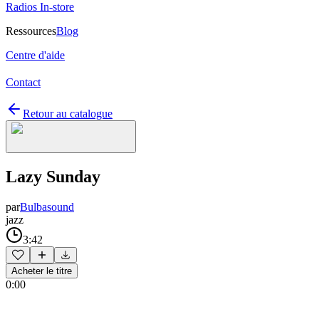
Radios In-store
Ressources
Blog
Centre d'aide
Contact
Retour au catalogue
Lazy Sunday
par
Bulbasound
jazz
3:42
Acheter le titre
0:00