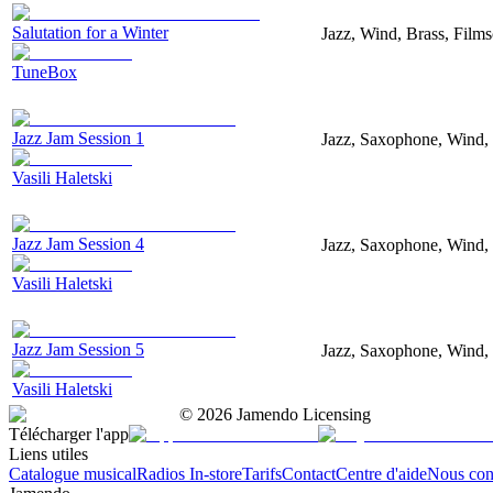
Salutation for a Winter
Jazz, Wind, Brass, Films
TuneBox
Jazz Jam Session 1
Jazz, Saxophone, Wind,
Vasili Haletski
Jazz Jam Session 4
Jazz, Saxophone, Wind, 
Vasili Haletski
Jazz Jam Session 5
Jazz, Saxophone, Wind,
Vasili Haletski
©
2026
Jamendo Licensing
Télécharger l'app
Liens utiles
Catalogue musical
Radios In-store
Tarifs
Contact
Centre d'aide
Nous con