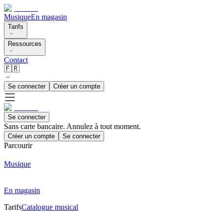
Musique
En magasin
Tarifs
Ressources
Contact
🇫🇷
Se connecter
Créer un compte
Se connecter
Sans carte bancaire. Annulez à tout moment.
Créer un compte
Se connecter
Parcourir
Musique
En magasin
Tarifs
Catalogue musical