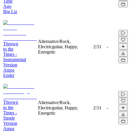
Time
Ago
Big Liz
Alternative/Rock,
Thrown
Electricguitar, Happy,
2:51
-
to the
Energetic
Times -
Instrumental
Version
Amos
Ender
Thrown
Alternative/Rock,
to the
Electricguitar, Happy,
2:51
-
Times -
Energetic
Single
Version
Amos