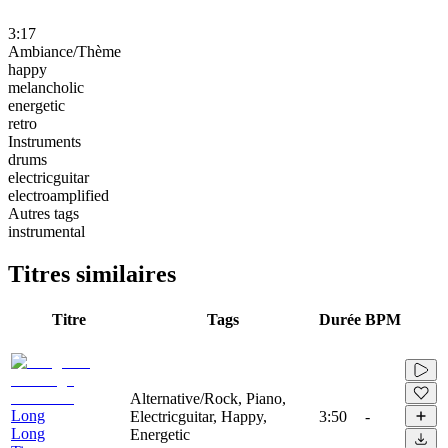
3:17
Ambiance/Thème
happy
melancholic
energetic
retro
Instruments
drums
electricguitar
electroamplified
Autres tags
instrumental
Titres similaires
Titre
Tags
Durée
BPM
Alternative/Rock, Piano,
Long
Electricguitar, Happy,
3:50
-
Long
Energetic