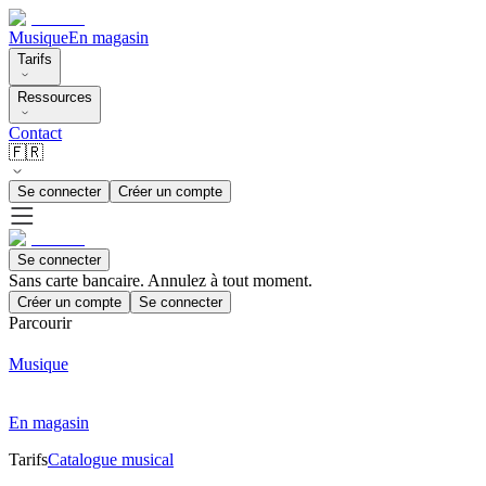
Musique
En magasin
Tarifs
Ressources
Contact
🇫🇷
Se connecter
Créer un compte
Se connecter
Sans carte bancaire. Annulez à tout moment.
Créer un compte
Se connecter
Parcourir
Musique
En magasin
Tarifs
Catalogue musical