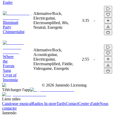
Ender
Alternative/Rock,
Electricguitar,
3:35
-
Illuminati
Electroamplified, 80s,
Party
Neutral, Energetic
Chimperialist
Alternative/Rock,
Acousticguitar,
Where
Electricguitar,
2:55
-
the
Electroamplified, Fiddle,
Forests
Videogame, Energetic
Sang
Crypt of
Insomnia
©
2026
Jamendo Licensing
Télécharger l'app
Liens utiles
Catalogue musical
Radios In-store
Tarifs
Contact
Centre d'aide
Nous
contacter
Jamendo