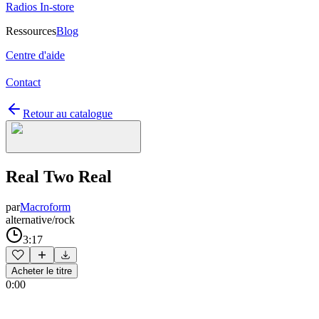
Radios In-store
Ressources
Blog
Centre d'aide
Contact
Retour au catalogue
Real Two Real
par
Macroform
alternative/rock
3:17
Acheter le titre
0:00