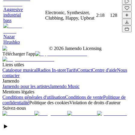
Aggresive
Electronic, Synthesizer,
industrial
2:18
128
Clubbing, Happy, Upbeat
bass
Nazar
Hrushko
©
2026
Jamendo Licensing
Télécharger l'app
Liens utiles
Catalogue musical
Radios In-store
Tarifs
Contact
Centre d'aide
Nous
contacter
Jamendo
Jamendo pour les artistes
Jamendo Music
Mentions légales
Conditions générales d'utilisation
Conditions de vente
Politique de
confidentialité
Politique des cookies
Violation de droits d'auteur
Suivez-nous