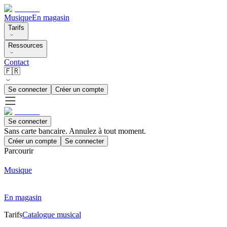
Musique
En magasin
Tarifs
Ressources
Contact
🇫🇷
Se connecter
Créer un compte
Se connecter
Sans carte bancaire. Annulez à tout moment.
Créer un compte
Se connecter
Parcourir
Musique
En magasin
Tarifs
Catalogue musical