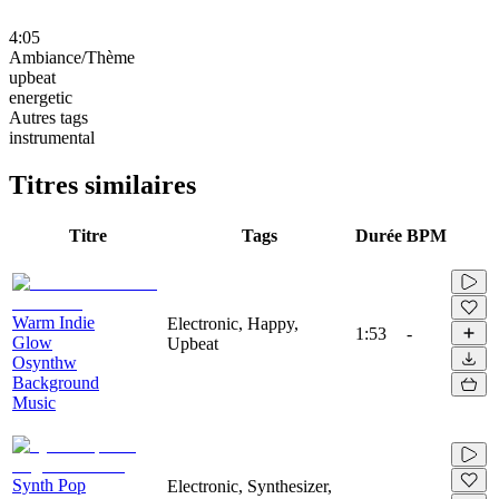
4:05
Ambiance/Thème
upbeat
energetic
Autres tags
instrumental
Titres similaires
Titre
Tags
Durée
BPM
Warm Indie
Electronic, Happy,
1:53
-
Glow
Upbeat
Osynthw
Background
Music
Synth Pop
Electronic, Synthesizer,