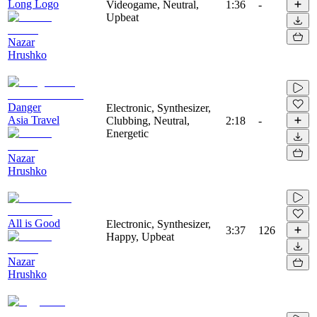
Long Logo
Videogame, Neutral,
1:36
-
Upbeat
Nazar
Hrushko
Danger
Electronic, Synthesizer,
Asia Travel
Clubbing, Neutral,
2:18
-
Energetic
Nazar
Hrushko
All is Good
Electronic, Synthesizer,
3:37
126
Happy, Upbeat
Nazar
Hrushko