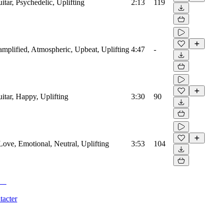
uitar, Psychedelic, Uplifting
2:13
119
roamplified, Atmospheric, Upbeat, Uplifting
4:47
-
uitar, Happy, Uplifting
3:30
90
 Love, Emotional, Neutral, Uplifting
3:53
104
tacter