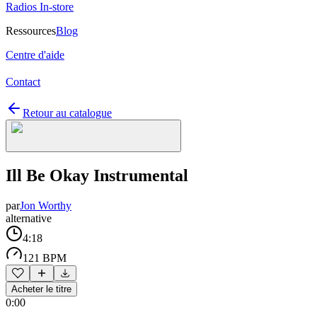
Radios In-store
Ressources
Blog
Centre d'aide
Contact
Retour au catalogue
Ill Be Okay Instrumental
par
Jon Worthy
alternative
4:18
121 BPM
Acheter le titre
0:00