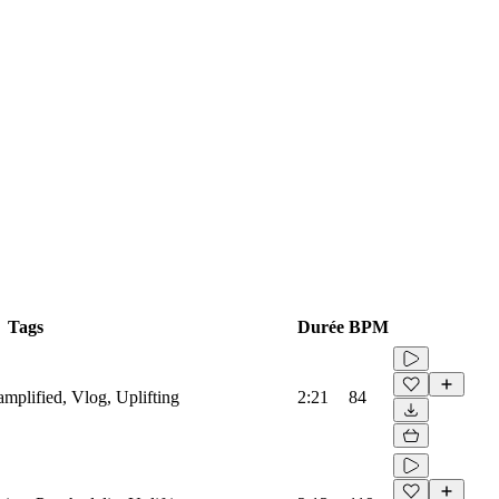
Tags
Durée
BPM
oamplified, Vlog, Uplifting
2:21
84