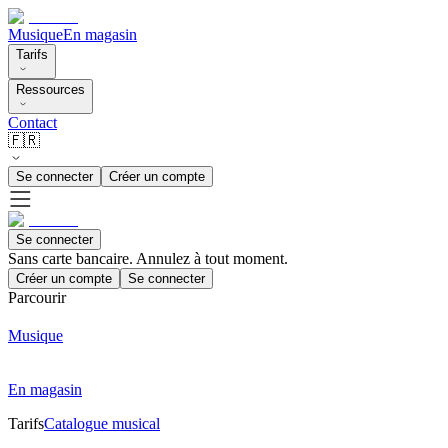
Musique
En magasin
Tarifs
Ressources
Contact
🇫🇷
Se connecter
Créer un compte
Se connecter
Sans carte bancaire. Annulez à tout moment.
Créer un compte
Se connecter
Parcourir
Musique
En magasin
Tarifs
Catalogue musical