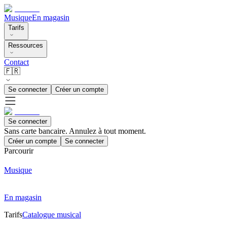
Musique
En magasin
Tarifs
Ressources
Contact
🇫🇷
Se connecter
Créer un compte
Se connecter
Sans carte bancaire. Annulez à tout moment.
Créer un compte
Se connecter
Parcourir
Musique
En magasin
Tarifs
Catalogue musical