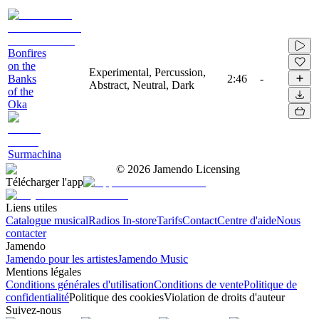
Bonfires
on the
Experimental, Percussion,
Banks
2:46
-
Abstract, Neutral, Dark
of the
Oka
Surmachina
©
2026
Jamendo Licensing
Télécharger l'app
Liens utiles
Catalogue musical
Radios In-store
Tarifs
Contact
Centre d'aide
Nous
contacter
Jamendo
Jamendo pour les artistes
Jamendo Music
Mentions légales
Conditions générales d'utilisation
Conditions de vente
Politique de
confidentialité
Politique des cookies
Violation de droits d'auteur
Suivez-nous