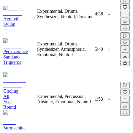
Experimental, Drums,
4:36
-
Synthesizer, Neutral, Dreamy
Aeralyth
Sylion
Experimental, Drums,
Synthesizer, Atmospheric,
5:40
-
Perseverance
Emotional, Neutral
Santiago
Trigueros
Circling
All
Experimental, Percussion,
1:53
-
Year
Abstract, Emotional, Neutral
Round
Surmachina