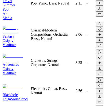
Travel
Pop, Piano, Bass, Neutral
2:11
-
Summer
Pop
Art
Media
Classical/Modern
Compositions, Orchestra,
2:06
-
Fantasy
Brass, Neutral
Osipov
Vladimir
Orchestra, Strings,
3:25
-
Advenures
Corporate, Neutral
Osipov
Vladimir
Electronic, Guitar, Bass,
2:56
-
Neutral
Blackhole
TaigaSoundProd