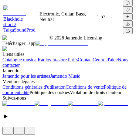
Electronic, Guitar, Bass,
1:57
-
Blackhole
Neutral
short 2
TaigaSoundProd
©
2026
Jamendo Licensing
Télécharger l'app
Liens utiles
Catalogue musical
Radios In-store
Tarifs
Contact
Centre d'aide
Nous
contacter
Jamendo
Jamendo pour les artistes
Jamendo Music
Mentions légales
Conditions générales d'utilisation
Conditions de vente
Politique de
confidentialité
Politique des cookies
Violation de droits d'auteur
Suivez-nous