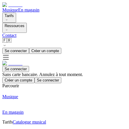
Musique
En magasin
Tarifs
Ressources
Contact
🇫🇷
Se connecter
Créer un compte
Se connecter
Sans carte bancaire. Annulez à tout moment.
Créer un compte
Se connecter
Parcourir
Musique
En magasin
Tarifs
Catalogue musical